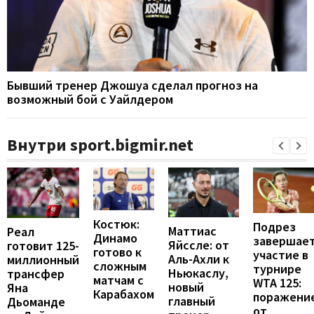
Бывший тренер Джошуа сделал прогноз на
возможный бой с Уайлдером
Внутри sport.bigmir.net
Костюк:
Подрез
Маттиас
Реал
Динамо
завершае
Яйссле: от
готовит 125-
готово к
участие в
Аль-Ахли к
миллионный
сложным
турнире
Ньюкаслу,
трансфер
матчам с
WTA 125:
новый
Яна
Карабахом
поражени
главный
Дьоманде
от