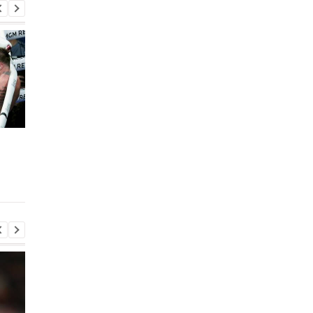
Альварес озвучил свои
Джейк Пол вызвал н
планы на ближайшие
бой Сауля Альвареса
бои