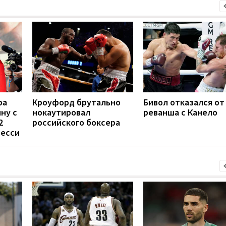
ра
Кроуфорд брутально
Бивол отказался от
ну с
нокаутировал
реванша с Канело
2
российского боксера
Месси