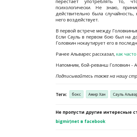
перестает употреблять то, ч
психологически. Не знаю, прин
действительно была случайность, 
него воздействует.
В первой встрече между Головкиным
Если Сауль в первом бою был на до
Головкин нокаутирует его в последн
Ранее Альварес рассказал,
как част
Напомним, бой-реванш Головкин - Ал
Подписывайтесь также на нашу стра
Теги:
бокс
Амир Хан
Сауль Альва
Не пропусти другие интересные с
bigmir)net в facebook