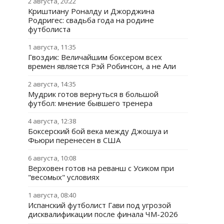
2 августа, 20:22
Криштиану Роналду и Джорджина
Родригес: свадьба года на родине
футболиста
1 августа, 11:35
Гвоздик: Величайшим боксером всех
времен является Рэй Робинсон, а не Али
2 августа, 14:35
Мудрик готов вернуться в большой
футбол: мнение бывшего тренера
4 августа, 12:38
Боксерский бой века между Джошуа и
Фьюри перенесен в США
6 августа, 10:08
Верховен готов на реванш с Усиком при
"весомых" условиях
1 августа, 08:40
Испанский футболист Гави под угрозой
дисквалификации после финала ЧМ-2026