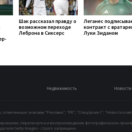
Шак рассказал правду о
Леганес подписыва
к
возможном переходе
контракт с вратаре
Леброна в Сиксерс
Луки Зиданом
ер-
Недвижимость
Новости
 отмеченные знаками "Реклама", "PR", "Спецпроект", "Новости комп
ирование, перепечатка и воспроизведение фотографических произ
ателя Getty Images - строго запрещено.