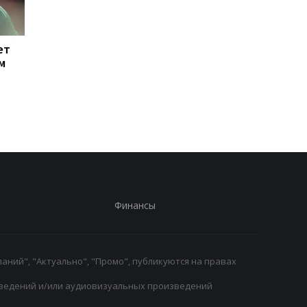
ет
Тибо Куртуа
Ливерпуль привлека
м
возвращается в игру:
защитника Барселон
подготовка к новому
Рональд Араухо гото
сезону в Реале
переходу
началась
Финансы
аний", "Актуально", "Промо", публикуются на правах
ведений и/или аудиовизуальных произведений