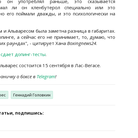
то он употреблял раньше, это сказывается
имал ли он кленбутерол специально или это
но его поймали дважды, и это психологически на
 и Альваресом была заметна разница в габаритах.
пинге, а сейчас его не принимает, то, думаю, что
их раундах", - цитирует Хана
Boxingnews24
.
о сдает допинг-тесты
.
ьварес состоится 15 сентября в Лас-Вегасе.
ничку о боксе в
Telegram
!
рес
Геннадий Головкин
татьи, подпишись: