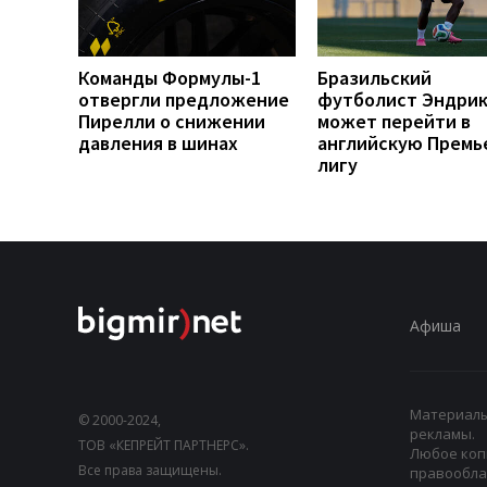
Команды Формулы-1
Бразильский
отвергли предложение
футболист Эндри
Пирелли о снижении
может перейти в
давления в шинах
английскую Премь
лигу
Афиша
Материалы,
© 2000-2024,
рекламы.
ТОВ «КЕПРЕЙТ ПАРТНЕРС».
Любое коп
Все права защищены.
правооблад