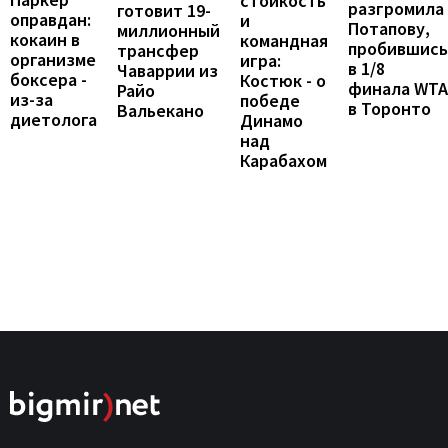
стойкость
разгромила
готовит 19-
оправдан:
и
Потапову,
миллионный
кокаин в
командная
пробившись
трансфер
организме
игра:
в 1/8
Чаваррии из
боксера -
Костюк - о
финала WTA
Райо
из-за
победе
в Торонто
Вальекано
диетолога
Динамо
над
Карабахом