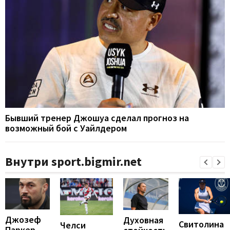
Бывший тренер Джошуа сделал прогноз на
возможный бой с Уайлдером
Внутри sport.bigmir.net
Джозеф
Духовная
Свитолина
Челси
Паркер