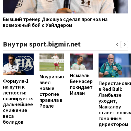
Бывший тренер Джошуа сделал прогноз на
возможный бой с Уайлдером
Внутри sport.bigmir.net
Исмаэль
Моуринью
Формула-1
Беннасер
ввел
Перестановк
на пути к
покидает
новые
в Red Bull:
легкости:
Милан
строгие
Ламбьязе
планируется
правила в
уходит,
дальнейшее
Реале
Маккалоу
снижение
станет новы
веса
гоночным
болидов
директором