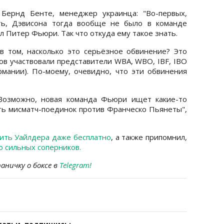
Бернд Бенте, менеджер украинца: "Во-первых,
ть, Дэвисона тогда вообще не было в команде
 Питер Фьюри. Так что откуда ему такое знать.
в том, насколько это серьёзное обвинение? Это
тов участвовали представители WBA, WBO, IBF, IBO
мании). По-моему, очевидно, что эти обвинения
 Возможно, новая команда Фьюри ищет какие-то
ть мисматч-поединок против Франческо Пьянеты",
бить Уайлдера даже бесплатно
, а также припомнил,
о сильных соперников.
ничку о боксе в
Telegram!