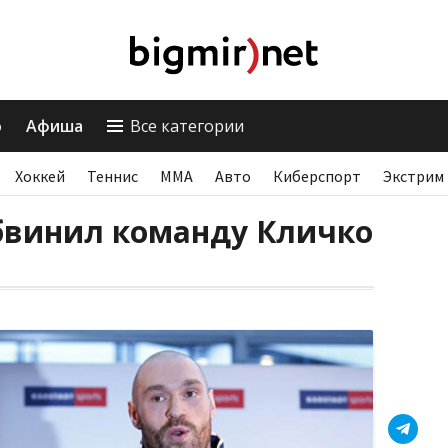
о
Афиша
Все категории
Хоккей
Теннис
ММА
Авто
Киберспорт
Экстрим
бвинил команду Кличко