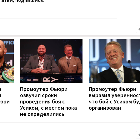
татьи, подпишись:
а
Промоутер Фьюри
Промоутер Фьюри
и
озвучил сроки
выразил увереннос
ьюри
проведения боя с
что бой с Усиком б
Усиком, с местом пока
организован
не определились