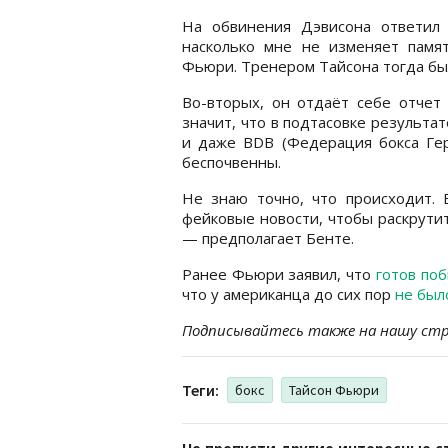
На обвинения Дэвисона ответил 
насколько мне не изменяет памя
Фьюри. Тренером Тайсона тогда был
Во-вторых, он отдаёт себе отчет 
значит, что в подтасовке результа
и даже BDB (Федерация бокса Гер
беспочвенны.
Не знаю точно, что происходит.
фейковые новости, чтобы раскрути
— предполагает Бенте.
Ранее Фьюри заявил, что
готов по
что у американца до сих пор
не был
Подписывайтесь также на нашу стра
Теги:
бокс
Тайсон Фьюри