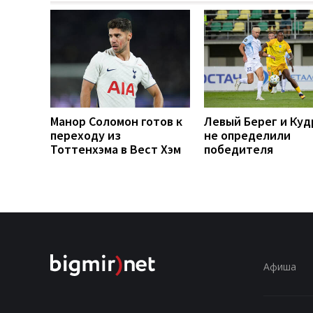
Манор Соломон готов к
Левый Берег и Куд
переходу из
не определили
Тоттенхэма в Вест Хэм
победителя
Афиша