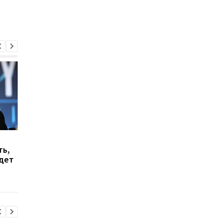
Фьюри рассказал о
Фьюри опубликовал
ть,
семейной драме,
забавное
удет
которую пережил
рождественское фо
перед боем с Чисорой
со своими соперник