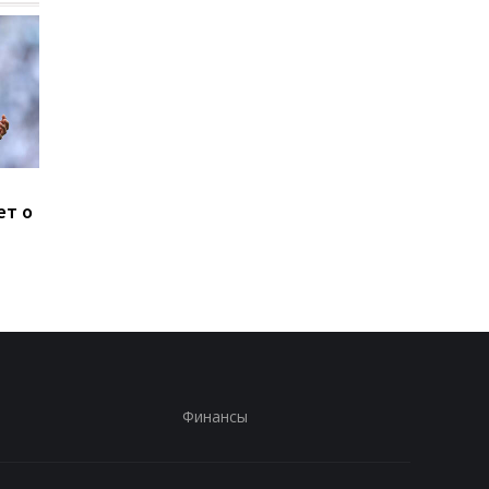
Систерс покоряют
Усман Диоманде
ет о
Европу: Одесская
переходит из
команда прошла в Кубок
Спортинга в АПЛ
Европы
Финансы