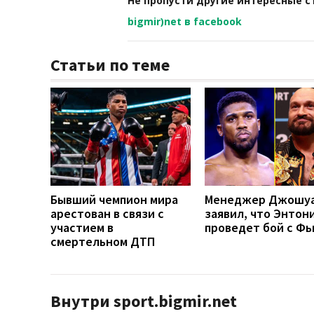
Не пропусти другие интересные с
bigmir)net в facebook
Статьи по теме
Бывший чемпион мира
Менеджер Джошу
арестован в связи с
заявил, что Энтон
участием в
проведет бой с Ф
смертельном ДТП
Внутри sport.bigmir.net