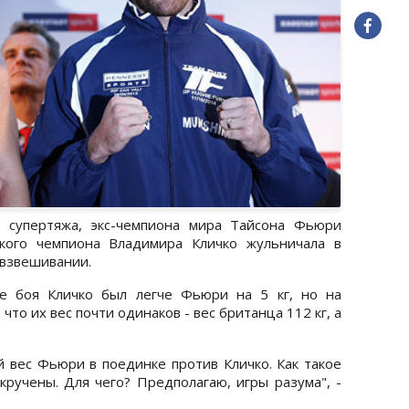
о супертяжа, экс-чемпиона мира Тайсона Фьюри
ского чемпиона Владимира Кличко жульничала в
 взвешивании.
не боя Кличко был легче Фьюри на 5 кг, но на
о их вес почти одинаков - вес британца 112 кг, а
ый вес Фьюри в поединке против Кличко. Как такое
ручены. Для чего? Предполагаю, игры разума", -