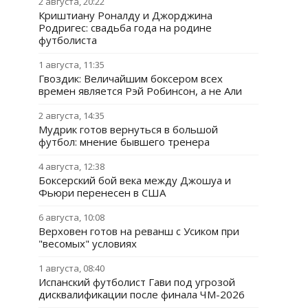
2 августа, 20:22
Криштиану Роналду и Джорджина
Родригес: свадьба года на родине
футболиста
1 августа, 11:35
Гвоздик: Величайшим боксером всех
времен является Рэй Робинсон, а не Али
2 августа, 14:35
Мудрик готов вернуться в большой
футбол: мнение бывшего тренера
4 августа, 12:38
Боксерский бой века между Джошуа и
Фьюри перенесен в США
6 августа, 10:08
Верховен готов на реванш с Усиком при
"весомых" условиях
1 августа, 08:40
Испанский футболист Гави под угрозой
дисквалификации после финала ЧМ-2026