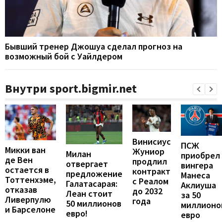
Бывший тренер Джошуа сделал прогноз на
возможный бой с Уайлдером
Внутри sport.bigmir.net
Винисиус
ПСЖ
Микки ван
Жуниор
Милан
приобрел
де Вен
продлил
отвергает
вингера
остается в
контракт
предложение
Манеса
Тоттенхэме,
с Реалом
Галатасарая:
Аклиуша
отказав
до 2032
Леан стоит
за 50
Ливерпулю
года
50 миллионов
миллионо
и Барселоне
евро!
евро