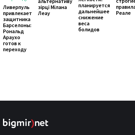
строги
альтернативу
планируется
правила
зірці Мілана
Ливерпуль
дальнейшее
Реале
Леау
привлекает
снижение
защитника
веса
Барселоны:
болидов
Рональд
Араухо
готов к
переходу