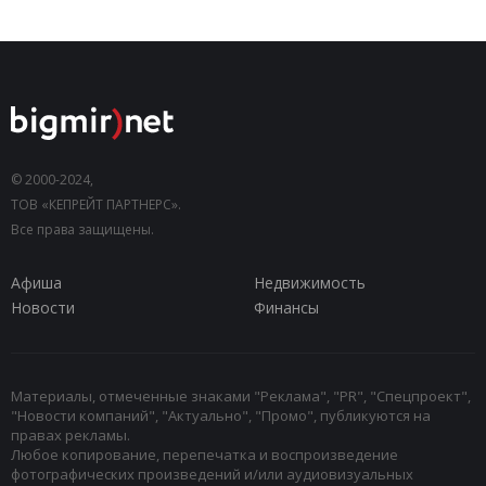
© 2000-2024,
ТОВ «КЕПРЕЙТ ПАРТНЕРС».
Все права защищены.
Афиша
Недвижимость
Новости
Финансы
Материалы, отмеченные знаками "Реклама", "PR", "Спецпроект",
"Новости компаний", "Актуально", "Промо", публикуются на
правах рекламы.
Любое копирование, перепечатка и воспроизведение
фотографических произведений и/или аудиовизуальных