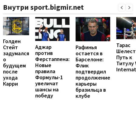
Внутри sport.bigmir.net
Голден
Тарас
Аджар
Рафинья
Стейт
Шелест
против
остается в
задумался
Путь к
Ферстаппена:
Барселоне:
о
Титулу
Новые
Флик
будущем
Internat
правила
подтвердил
после
Формулы-1
продолжение
ухода
увеличат
карьеры
Карри
шансы на
бразильца в
победу
клубе