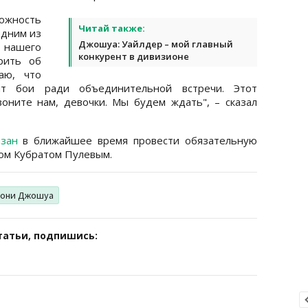
жность
Читай также:
одним из
Джошуа: Уайлдер – мой главный
нашего
конкурент в дивизионе
рить об
аю, что
ят бои ради объединительной встречи. Этот
оните нам, девочки. Мы будем ждать", – сказал
язан
в ближайшее время провести обязательную
ном Кубратом Пулевым.
тони Джошуа
татьи, подпишись: