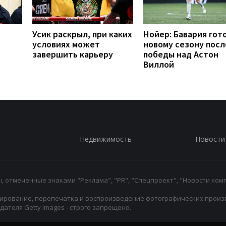
Усик раскрыл, при каких
Нойер: Бавария гото
условиях может
новому сезону посл
завершить карьеру
победы над Астон
Виллой
Недвижимость
Новости
 отмеченные знаками "Реклама", "PR", "Спецпроект", "Новости комп
ирование, перепечатка и воспроизведение фотографических произ
ателя Getty Images - строго запрещено.