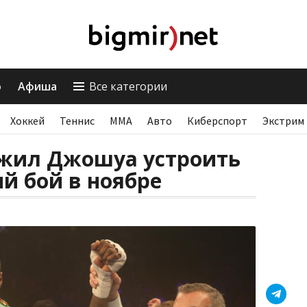
о
Афиша
Все категории
Хоккей
Теннис
ММА
Авто
Киберспорт
Экстрим
жил Джошуа устроить
й бой в ноябре