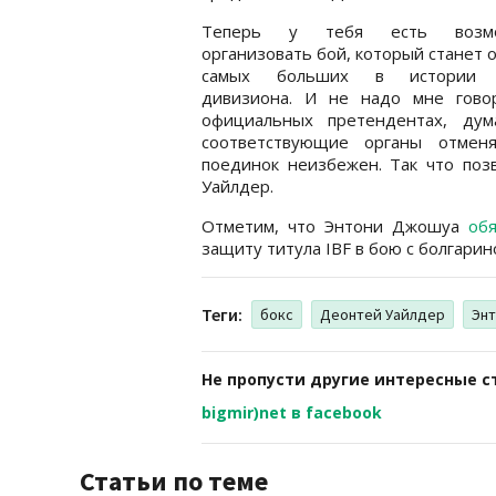
Теперь у тебя есть возмо
организовать бой, который станет 
самых больших в истории 
дивизиона. И не надо мне гово
официальных претендентах, дум
соответствующие органы отмен
поединок неизбежен. Так что позв
Уайлдер.
Отметим, что Энтони Джошуа
об
защиту титула IBF в бою с болгари
Теги:
бокс
Деонтей Уайлдер
Эн
Не пропусти другие интересные с
bigmir)net в facebook
Статьи по теме