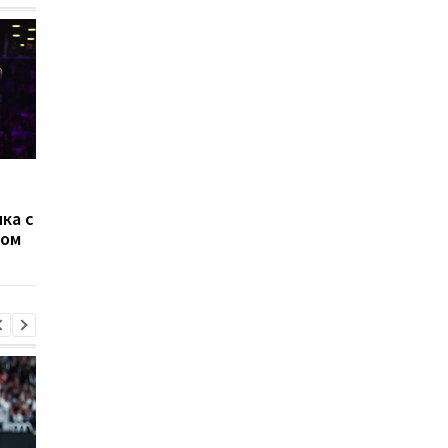
Менеджер Джошуа
Промоутер Валлина
заявил, что Энтони
уверен в его победе
ка с
проведет бой с Фьюри
Джошуа
ном