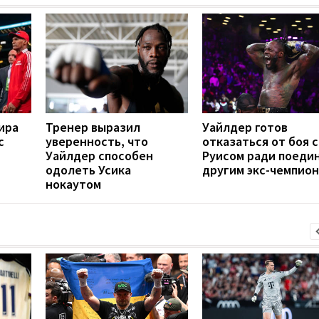
ира
Тренер выразил
Уайлдер готов
с
уверенность, что
отказаться от боя с
Уайлдер способен
Руисом ради поедин
одолеть Усика
другим экс-чемпио
нокаутом