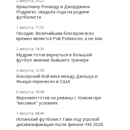
2 августа, 20:22
Криштиану Роналду и Джорджина
Родригес: свадьба года на родине
футболиста
1 августа, 11:35
Гвоздик: Величайшим боксером всех
времен является Рэй Робинсон, а не Али
2 августа, 14:35
Мудрик готов вернуться в большой
футбол: мнение бывшего тренера
4 августа, 12:38
Боксерский бой века между Джошуа и
Фьюри перенесен в США
6 августа, 10:08
Верховен готов на реванш с Усиком при
"весомых" условиях
1 августа, 08:40
Испанский футболист Гави под угрозой
дисквалификации после финала ЧМ-2026