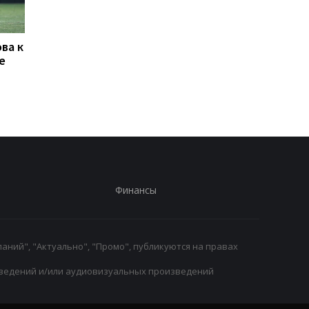
ва к
Алонсо готовится к
Атлетико готов отд
е
массовому распродаже
40 млн евро за
игроков Челси в летнее
защитника Тоттенх
трансферное окно
Ромеро
Финансы
аний", "Актуально", "Промо", публикуются на правах
ведений и/или аудиовизуальных произведений