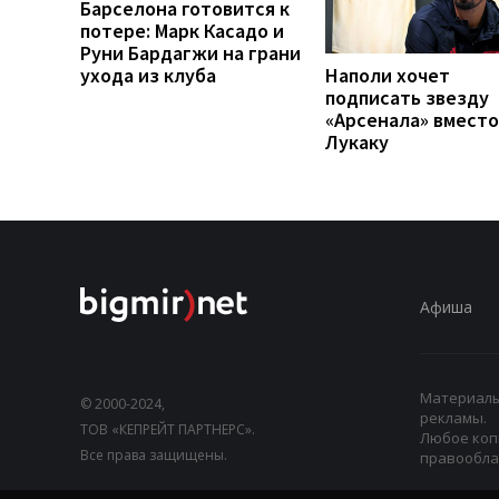
Барселона готовится к
потере: Марк Касадо и
Руни Бардагжи на грани
ухода из клуба
Наполи хочет
подписать звезду
«Арсенала» вместо
Лукаку
Афиша
Материалы,
© 2000-2024,
рекламы.
ТОВ «КЕПРЕЙТ ПАРТНЕРС».
Любое коп
Все права защищены.
правооблад