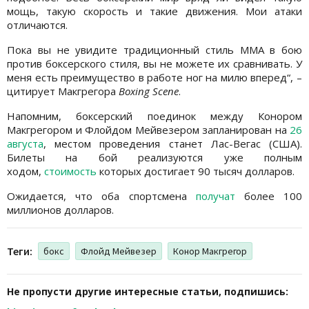
мощь, такую скорость и такие движения. Мои атаки
отличаются.
Пока вы не увидите традиционный стиль ММА в бою
против боксерского стиля, вы не можете их сравнивать. У
меня есть преимущество в работе ног на милю вперед“, –
цитирует Макгрегора
Boxing Scene
.
Напомним, боксерский поединок между Конором
Макгрегором и Флойдом Мейвезером запланирован на
26
августа
, местом проведения станет Лас-Вегас (США).
Билеты на бой реализуются уже полным
ходом,
стоимость
которых достигает 90 тысяч долларов.
Ожидается, что оба спортсмена
получат
более 100
миллионов долларов.
Теги:
бокс
Флойд Мейвезер
Конор Макгрегор
Не пропусти другие интересные статьи, подпишись: