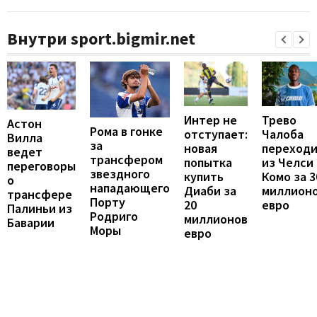
Внутри sport.bigmir.net
Интер не
Трево
Астон
Рома в гонке
отступает:
Чалоба
Вилла
за
новая
переход
ведет
трансфером
попытка
из Челси 
переговоры
звездного
купить
Комо за 3
о
нападающего
Диаби за
миллион
трансфере
Порту
20
евро
Палиньи из
Родриго
миллионов
Баварии
Моры
евро