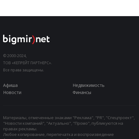
© 2000-2024,
ТОВ «КЕПРЕЙТ ПАРТНЕРС».
Все права защищены.
Афиша
Недвижимость
Новости
Финансы
Материалы, отмеченные знаками "Реклама", "PR", "Спецпроект",
"Новости компаний", "Актуально", "Промо", публикуются на
правах рекламы.
Любое копирование, перепечатка и воспроизведение