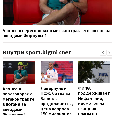
Алонсо в переговорах о мегаконтракте: в погоне за
звездами Формулы-1
Внутри sport.bigmir.net
ФИФА
Ливерпуль и
Алонсо в
поддерживает
ПСЖ: битва за
переговорах о
Инфантино,
Барколя
мегаконтракте:
несмотря на
продолжается,
в погоне за
скандалы:
цена вопроса -
звездами
планы на
150 миллионов
Формулы-1