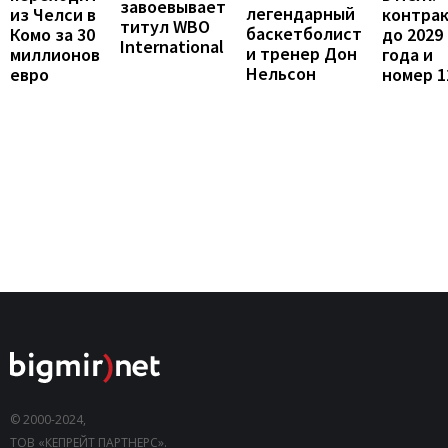
завоевывает
легендарный
контра
из Челси в
титул WBO
баскетболист
до 2029
Комо за 30
International
и тренер Дон
года и
миллионов
Нельсон
номер 1
евро
© 2000-2024,
ТОВ «КЕПРЕЙТ ПАРТНЕРС».