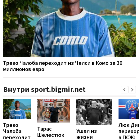
Трево Чалоба переходит из Челси в Комо за 30
миллионов евро
Внутри sport.bigmir.net
Люк Ди
Трево
Тарас
Ушел из
перехо
Чалоба
Шелестюк
жизни
в ПСЖ:
переходит