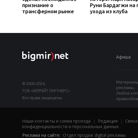
признание о
Руни Бардагжи на 
трансферном рынке
ухода из клуба
Афиша
Материалы,
© 2000-2024,
рекламы.
ТОВ «КЕПРЕЙТ ПАРТНЕРС».
Любое коп
Все права защищены.
правооблад
Наши контакты и схема проезда
|
Редакция
|
Связа
конфиденциальности и персональных данных
Реклама на сайте:
Отдел продаж digital рекламы