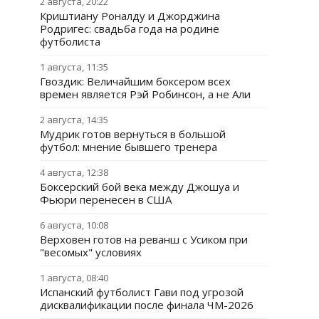
2 августа, 20:22
Криштиану Роналду и Джорджина
Родригес: свадьба года на родине
футболиста
1 августа, 11:35
Гвоздик: Величайшим боксером всех
времен является Рэй Робинсон, а не Али
2 августа, 14:35
Мудрик готов вернуться в большой
футбол: мнение бывшего тренера
4 августа, 12:38
Боксерский бой века между Джошуа и
Фьюри перенесен в США
6 августа, 10:08
Верховен готов на реванш с Усиком при
"весомых" условиях
1 августа, 08:40
Испанский футболист Гави под угрозой
дисквалификации после финала ЧМ-2026