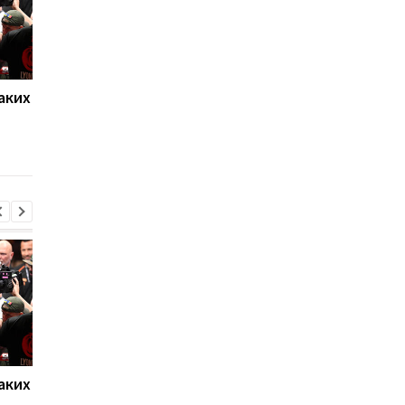
аких
Нойер: Бавария готова к
Алонсо готовится к
новому сезону после
массовому распрод
победы над Астон
игроков Челси в лет
Виллой
трансферное окно
аких
Нойер: Бавария готова к
Алонсо готовится к
новому сезону после
массовому распрод