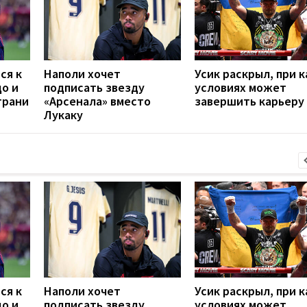
ся к
Наполи хочет
Усик раскрыл, при к
до и
подписать звезду
условиях может
грани
«Арсенала» вместо
завершить карьеру
Лукаку
ся к
Наполи хочет
Усик раскрыл, при к
до и
подписать звезду
условиях может