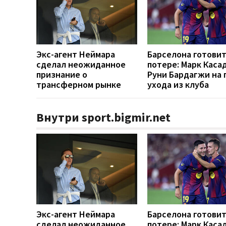
Экс-агент Неймара
Барселона готовит
сделал неожиданное
потере: Марк Каса
признание о
Руни Бардагжи на 
трансферном рынке
ухода из клуба
Внутри sport.bigmir.net
Экс-агент Неймара
Барселона готовит
сделал неожиданное
потере: Марк Каса