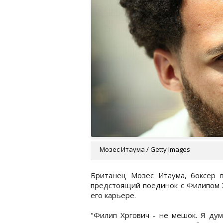
Мозес Итаума / Getty Images
Британец Мозес Итаума, боксер в
предстоящий поединок с Филипом 
его карьере.
"Филип Хргович - не мешок. Я дум