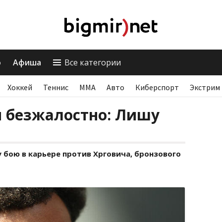
о
Афиша
Все категории
Хоккей
Теннис
ММА
Авто
Киберспорт
Экстрим
н безжалостно: Лишу
 бою в карьере против Хрговича, бронзового