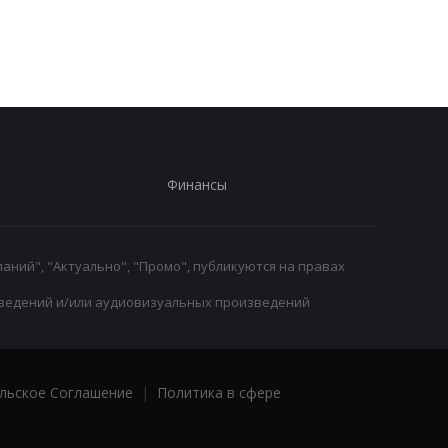
победы над Астон
игроков Челси в лет
Виллой
трансферное окно
Финансы
аний", "Актуально", "Промо", публикуются на правах
ведений и/или аудиовизуальных произведений
льское Соглашение
|
Политика в сфере