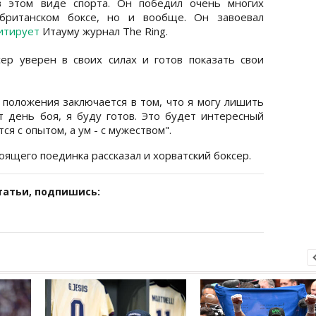
в этом виде спорта. Он победил очень многих
британском боксе, но и вообще. Он завоевал
итирует
Итауму журнал The Ring.
ер уверен в своих силах и готов показать свои
о положения заключается в том, что я могу лишить
ет день боя, я буду готов. Это будет интересный
я с опытом, а ум - с мужеством".
оящего поединка рассказал и хорватский боксер.
татьи, подпишись: