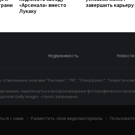
грани
«Арсенала» вместо
завершить карьеру
Лукаку
Недвижимость
Новости
 отмеченные знаками "Реклама", "PR", "Спецпроект", "Новости комп
ирование, перепечатка и воспроизведение фотографических произ
ателя Getty Images - строго запрещено.
ться с нами
|
Разместить свои видеоматериалы
|
Пользовате