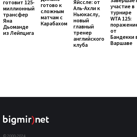
завершае
Яйссле: от
готовит 125-
готово к
участие в
Аль-Ахли к
миллионный
сложным
турнире
Ньюкаслу,
трансфер
матчам с
WTA 125:
новый
Яна
Карабахом
поражени
главный
Дьоманде
от
тренер
из Лейпцига
Бандекки 
английского
Варшаве
клуба
© 2000-2024,