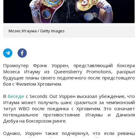
Мозес Итаума / Getty Images
Промоутер Фрэнк Уоррен, представляющий боксера
Мозеса Итауму из Queensberry Promotions, раскрыл
будущие планы своего подопечного после предстоящего
боя с Филипом Хрговичем.
В
беседе
с Seconds Out Уоррен высказал убеждение, что
Итаума может получить шанс сразиться за чемпионский
титул WBO после поединка с Хрговичем. Это означает
потенциальное противостояние Итаумы и Даниэля
Дюбуа на боксерском ринге.
Однако, Уоррен также подчеркнул, что если реванш