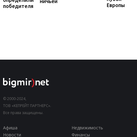
ничьей
Европы
победителя
© 2000-2024,
ТОВ «КЕПРЕЙТ ПАРТНЕРС».
Все права защищены.
Афиша
Недвижимость
Новости
Финансы