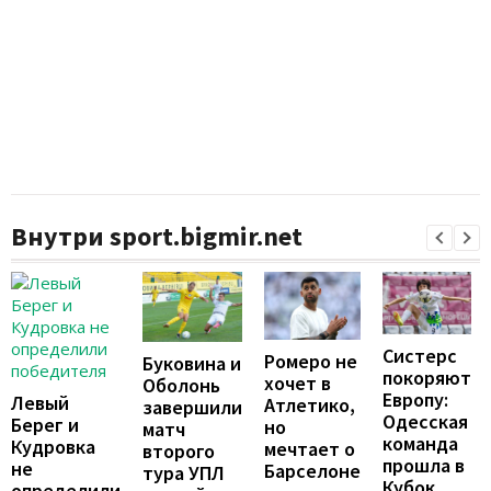
Внутри sport.bigmir.net
Систерс
Ромеро не
Буковина и
покоряют
хочет в
Оболонь
Европу:
Левый
Атлетико,
завершили
Одесская
Берег и
но
матч
команда
Кудровка
мечтает о
второго
прошла в
не
Барселоне
тура УПЛ
Кубок
определили