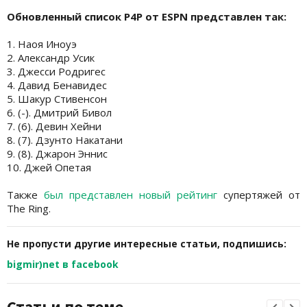
Обновленный список P4P от ESPN представлен так:
1. Наоя Иноуэ
2. Александр Усик
3. Джесси Родригес
4. Давид Бенавидес
5. Шакур Стивенсон
6. (-). Дмитрий Бивол
7. (6). Девин Хейни
8. (7). Дзунто Накатани
9. (8). Джарон Эннис
10. Джей Опетая
Также
был представлен новый рейтинг
супертяжей от
The Ring.
Не пропусти другие интересные статьи, подпишись:
bigmir)net в facebook
Статьи по теме