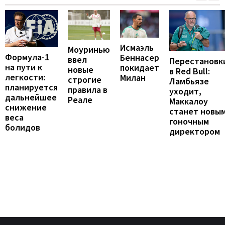
Исмаэль
Моуринью
Формула-1
Беннасер
ввел
Перестановк
на пути к
покидает
новые
в Red Bull:
легкости:
Милан
строгие
Ламбьязе
планируется
правила в
уходит,
дальнейшее
Реале
Маккалоу
снижение
станет новы
веса
гоночным
болидов
директором