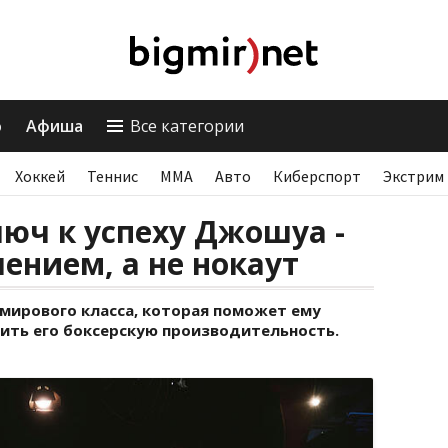
о
Афиша
Все категории
Хоккей
Теннис
ММА
Авто
Киберспорт
Экстрим
юч к успеху Джошуа -
ением, а не нокаут
ирового класса, которая поможет ему
шить его боксерскую производительность.