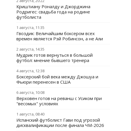
2 августа, 20:22
Криштиану Роналду и Джорджина
Родригес: свадьба года на родине
футболиста
1 августа, 11:35
Гвоздик: Величайшим боксером всех
времен является Рэй Робинсон, а не Али
2 августа, 14:35
Мудрик готов вернуться в большой
футбол: мнение бывшего тренера
4 августа, 12:38
Боксерский бой века между Джошуа и
Фьюри перенесен в США
6 августа, 10:08
Верховен готов на реванш с Усиком при
"весомых" условиях
1 августа, 08:40
Испанский футболист Гави под угрозой
дисквалификации после финала ЧМ-2026