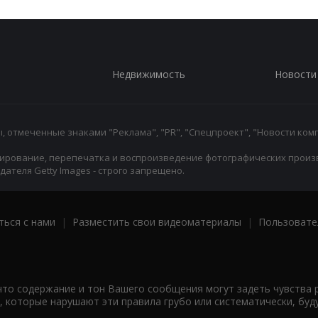
Недвижимость
Новости
 отмеченные знаками "Реклама", "PR", "Спецпроект", "Новости комп
ирование, перепечатка и воспроизведение фотографических произ
ателя Getty Images - строго запрещено.
ться с нами
|
Разместить свои видеоматериалы
|
Пользовате
что содержание и тон Вашего сообщения могут задеть чувства 
 которые нарушают эти правила грубо или систематически, буд