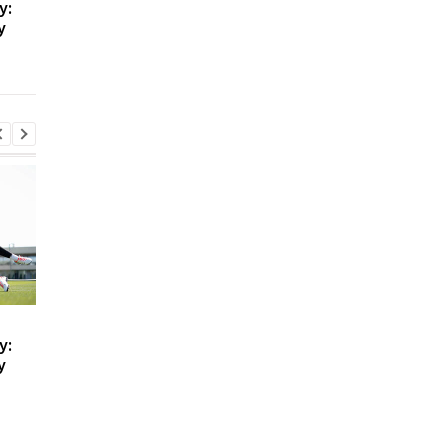
у:
защитника Барселоны:
альтернативу зірці
у
Рональд Араухо готов к
Мілана Леау
переходу
Ливерпуль привлекает
Галатасарай обрав
у:
защитника Барселоны:
альтернативу зірці
у
Рональд Араухо готов к
Мілана Леау
переходу