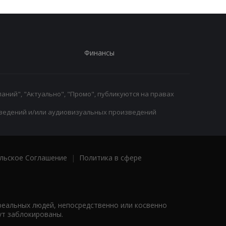
Финансы
аний", "Актуально", "Промо", публикуются на правах
ведений и/или аудиовизуальных произведений
льское Соглашение
|
Политика в сфере
реальных людей, непосредственно или косвенно
ут заблокированы.