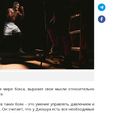
 мире бокса, выразил свои мысли относительно
а.
в таких боях - это умение управлять давлением и
. Он считает, что у Джошуа есть все необходимые