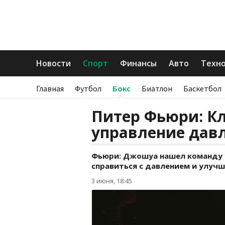
Новости
Спорт
Финансы
Авто
Техн
Главная
Футбол
Бокс
Биатлон
Баскетбол
Питер Фьюри: Кл
управление давл
Фьюри: Джошуа нашел команду м
справиться с давлением и улуч
3 июня, 18:45