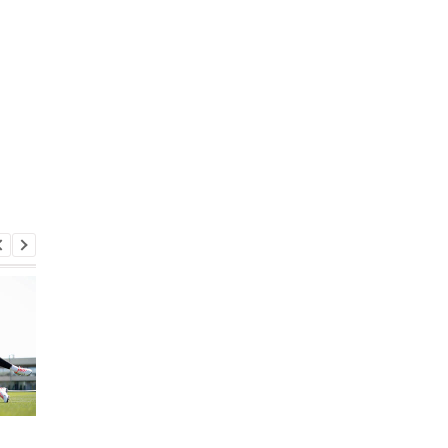
Ливерпуль привлекает
Галатасарай обрав