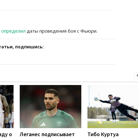
е
определил
даты проведения боя с Фьюри.
татьи, подпишись:
вду о
Леганес подписывает
Тибо Куртуа