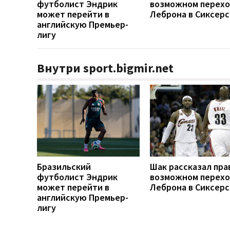
футболист Эндрик
возможном перех
может перейти в
Леброна в Сиксерс
английскую Премьер-
лигу
Внутри sport.bigmir.net
Бразильский
Шак рассказал пра
футболист Эндрик
возможном перех
может перейти в
Леброна в Сиксерс
английскую Премьер-
лигу