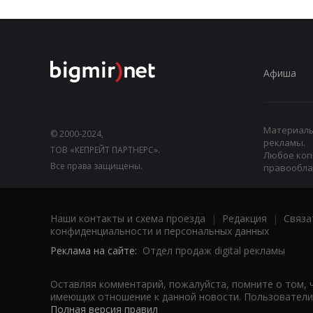
Афиша
Материалы,
© 2000-2024,
рекламы.
ТОВ «КЕПРЕЙТ ПАРТНЕРС».
Любое коп
Все права защищены.
правооблад
Наши контакты и схема проезда
|
Редакция
|
Связа
конфиденциальности и персональных данных
Реклама на сайте:
Отдел продаж digital рекламы
Оставляя комментарий, пожалуйста, помните о том, 
имеющих отношение к данной новости. Пользователи,
Полная версия правил