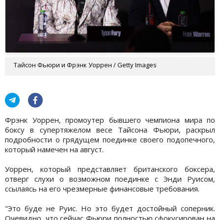
Тайсон Фьюри и Фрэнк Уоррен / Getty Images
Фрэнк Уоррен, промоутер бывшего чемпиона мира по
боксу в супертяжелом весе Тайсона Фьюри, раскрыл
подробности о грядущем поединке своего подопечного,
который намечен на август.
Уоррен, который представляет британского боксера,
отверг слухи о возможном поединке с Энди Руисом,
ссылаясь на его чрезмерные финансовые требования.
"Это буде не Руис. Но это будет достойный соперник.
Очевидно, что сейчас Фьюри полностью сфокусирован на