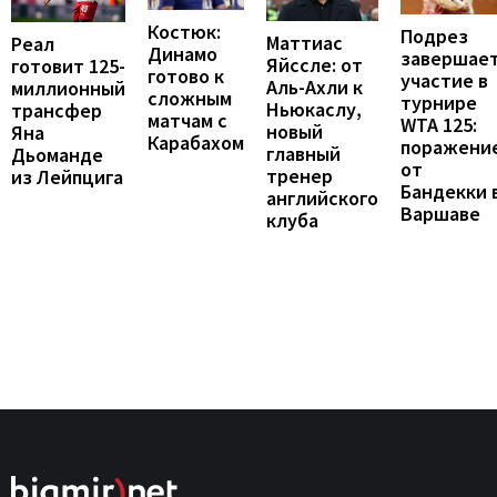
Костюк:
Подрез
Маттиас
Реал
Динамо
завершае
Яйссле: от
готовит 125-
готово к
участие в
Аль-Ахли к
миллионный
сложным
турнире
Ньюкаслу,
трансфер
матчам с
WTA 125:
новый
Яна
Карабахом
поражени
главный
Дьоманде
от
тренер
из Лейпцига
Бандекки 
английского
Варшаве
клуба