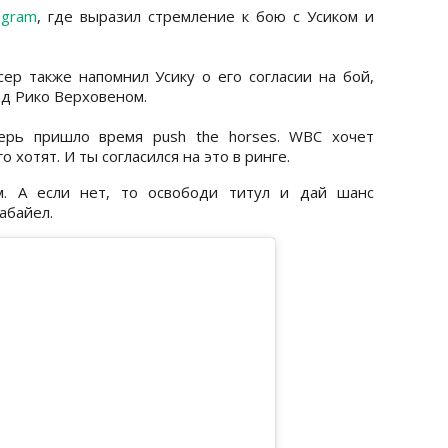
agram
, где выразил стремление к бою с Усиком и
р также напомнил Усику о его согласии на бой,
ад Рико Верховеном.
перь пришло время push the horses. WBC хочет
 хотят. И ты согласился на это в ринге.
им. А если нет, то освободи титул и дай шанс
абайел.