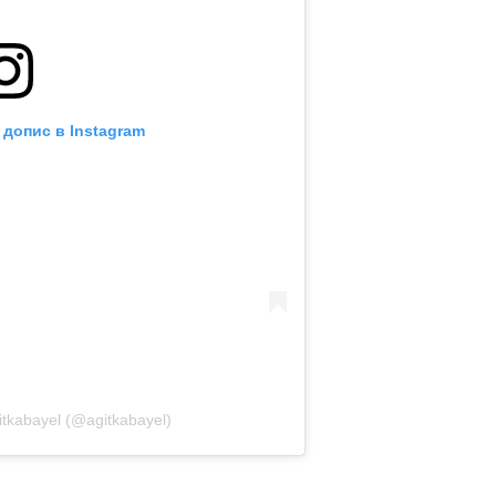
 допис в Instagram
tkabayel (@agitkabayel)