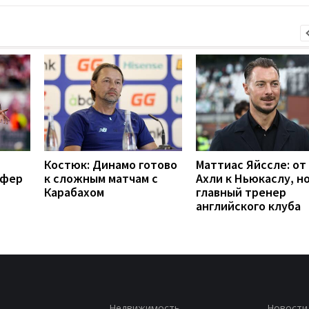
Костюк: Динамо готово
Маттиас Яйссле: от
сфер
к сложным матчам с
Ахли к Ньюкаслу, н
Карабахом
главный тренер
английского клуба
Недвижимость
Новости