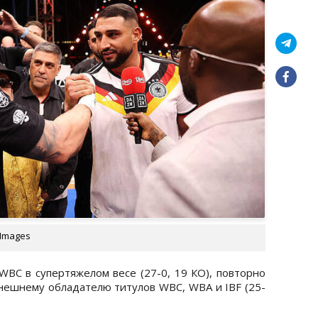
 Images
WBC в супертяжелом весе (27-0, 19 КО), повторно
ынешнему обладателю титулов WBC, WBA и IBF (25-