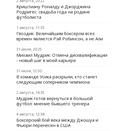
2 августа, 20:22
Криштиану Роналду и Джорджина
Родригес: свадьба года на родине
футболиста
1 августа, 11:35
Гвоздик: Величайшим боксером всех
времен является Рэй Робинсон, а не Али
31 июля, 20:25
Михаил Мудрик: Отмена дисквалификации
- новый шаг в моей карьере
31 июля, 12:50
В команде Усика раскрыли, кто станет
следующим соперником чемпиона
2 августа, 14:35
Мудрик готов вернуться в большой
футбол: мнение бывшего тренера
4 августа, 12:38
Боксерский бой века между Джошуа и
Фьюри перенесен в США