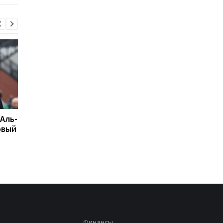
 Аль-
Подрез завершает
Возвращение Мудрик
овый
участие в турнире WTA
Челси: Алонсо радуе
125: поражение от
восторг и поддержк
Бандекки в Варшаве
Финансы