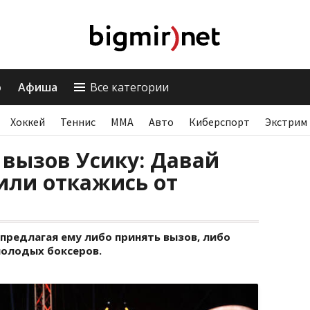
о
Афиша
Все категории
Хоккей
Теннис
ММА
Авто
Киберспорт
Экстрим
 вызов Усику: Давай
или откажись от
 предлагая ему либо принять вызов, либо
молодых боксеров.