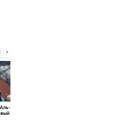
 Аль-
Подрез завершает
Возвращение Мудрик
овый
участие в турнире WTA
Челси: Алонсо радуе
125: поражение от
восторг и поддержк
Бандекки в Варшаве