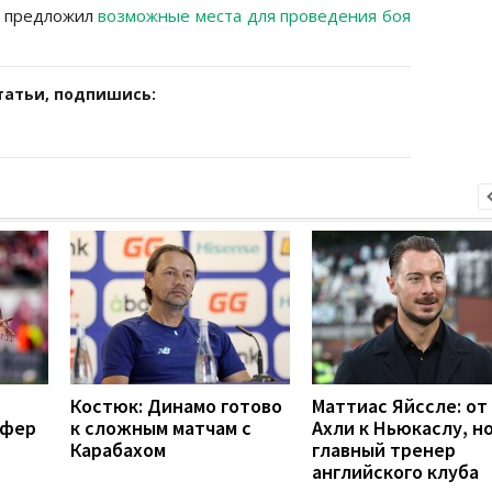
л предложил
возможные места для проведения боя
татьи, подпишись:
Костюк: Динамо готово
Маттиас Яйссле: от
сфер
к сложным матчам с
Ахли к Ньюкаслу, н
Карабахом
главный тренер
английского клуба