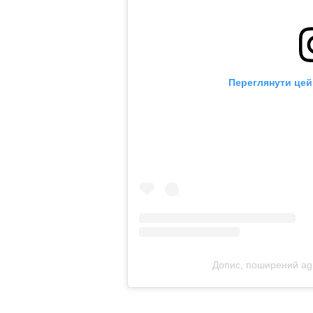
Переглянути цей
Допис, поширений agi