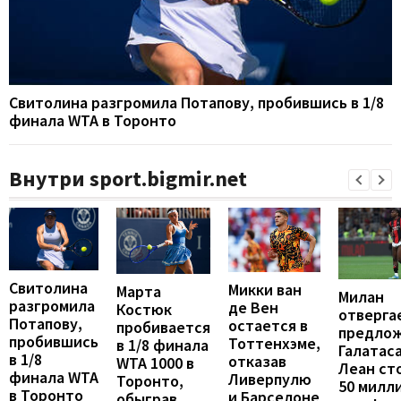
Свитолина разгромила Потапову, пробившись в 1/8
финала WTA в Торонто
Внутри sport.bigmir.net
Свитолина
Микки ван
Марта
Милан
разгромила
де Вен
Костюк
отверга
Потапову,
остается в
пробивается
предло
пробившись
Тоттенхэме,
в 1/8 финала
Галатаса
в 1/8
отказав
WTA 1000 в
Леан ст
финала WTA
Ливерпулю
Торонто,
50 милл
в Торонто
и Барселоне
обыграв