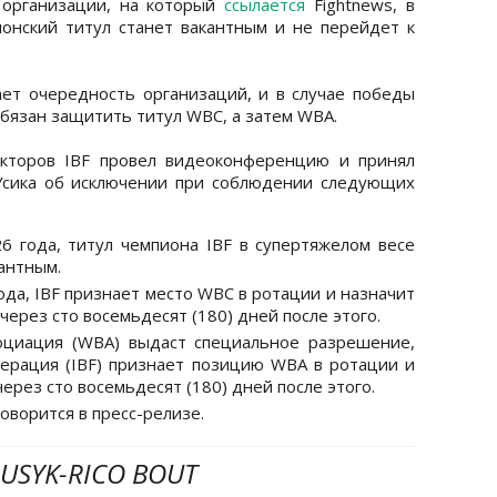
й организации, на который
ссылается
Fightnews, в
ионский титул станет вакантным и не перейдет к
ает очередность организаций, и в случае победы
обязан защитить титул WBC, а затем WBA.
екторов IBF провел видеоконференцию и принял
Усика об исключении при соблюдении следующих
26 года, титул чемпиона IBF в супертяжелом весе
антным.
ода, IBF признает место WBC в ротации и назначит
через сто восемьдесят (180) дней после этого.
социация (WBA) выдаст специальное разрешение,
ерация (IBF) признает позицию WBA в ротации и
ерез сто восемьдесят (180) дней после этого.
говорится в пресс-релизе.
 USYK-RICO BOUT