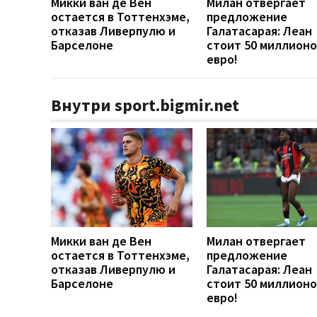
Микки ван де Вен
Милан отвергает
остается в Тоттенхэме,
предложение
отказав Ливерпулю и
Галатасарая: Леан
Барселоне
стоит 50 миллионо
евро!
Внутри sport.bigmir.net
Микки ван де Вен
Милан отвергает
остается в Тоттенхэме,
предложение
отказав Ливерпулю и
Галатасарая: Леан
Барселоне
стоит 50 миллионо
евро!