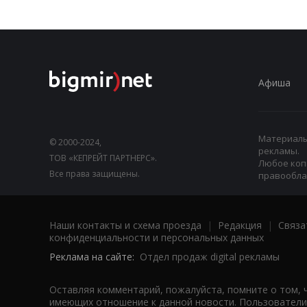
Афиша
Материалы,
© 2000-2024,
рекламы.
ТОВ «КЕПРЕЙТ ПАРТНЕРС».
Любое коп
Все права защищены.
правооблад
Наши контакты и схема проезда
|
Редакция
|
Связа
конфиденциальности и персональных данных
Реклама на сайте:
Отдел продаж digital рекламы
Оставляя комментарий, пожалуйста, помните о том, 
имеющих отношение к данной новости. Пользователи,