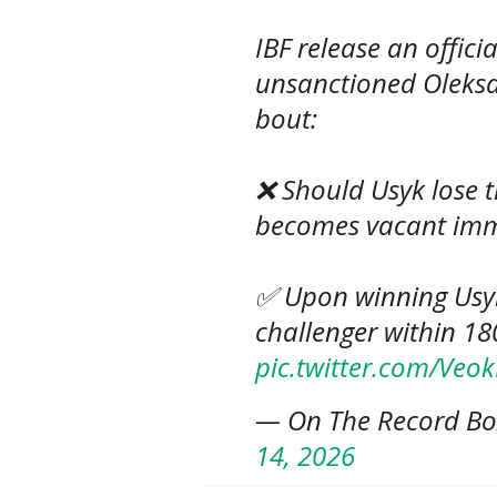
IBF release an offici
unsanctioned Oleksa
bout:
❌ Should Usyk lose t
becomes vacant imm
✅ Upon winning Usy
challenger within 18
pic.twitter.com/Veo
— On The Record B
14, 2026