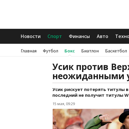
Новости
Спорт
Финансы
Авто
Техн
Главная
Футбол
Бокс
Биатлон
Баскетбол
Усик против Вер
неожиданными у
Усик рискует потерять титулы в
последний не получит титулы WB
15 мая, 09:29