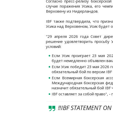
Согласно пресс-релизу боксерско
случае поражения Усика, его чемп
Верховену из Нидерландов.
IBF также подтвердила, что призн
Усика над Верховеном, Усик будет 
"29 апреля 2026 года Совет дир
решение удовлетворить просьбу 
условий:
Если Усик проиграет 23 мая 20
будет немедленно объявлен вак
Если Усик победит 23 мая 2026 г
обязательный бой по версии IBF 
Если Всемирная боксерская ас
Международная боксерская фед
назначит обязательный бой IBF ч
IBF оставляет за собой право", - 
‼️IBF STATEMENT ON