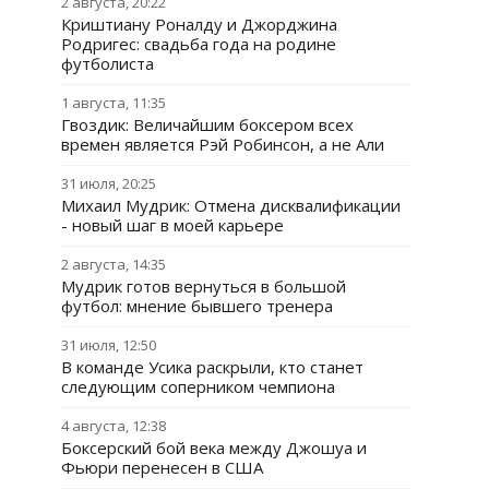
2 августа, 20:22
Криштиану Роналду и Джорджина
Родригес: свадьба года на родине
футболиста
1 августа, 11:35
Гвоздик: Величайшим боксером всех
времен является Рэй Робинсон, а не Али
31 июля, 20:25
Михаил Мудрик: Отмена дисквалификации
- новый шаг в моей карьере
2 августа, 14:35
Мудрик готов вернуться в большой
футбол: мнение бывшего тренера
31 июля, 12:50
В команде Усика раскрыли, кто станет
следующим соперником чемпиона
4 августа, 12:38
Боксерский бой века между Джошуа и
Фьюри перенесен в США