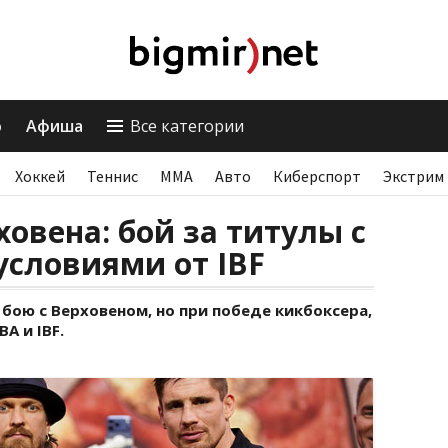
о
Афиша
Все категории
Хоккей
Теннис
ММА
Авто
Киберспорт
Экстрим
ховена: бой за титулы с
словиями от IBF
 бою с Верховеном, но при победе кикбоксера,
A и IBF.