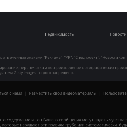
Недвижимость
Новости
 отмеченные знаками "Реклама", "PR", "Спецпроект", "Новости комп
ирование, перепечатка и воспроизведение фотографических произ
ателя Getty Images - строго запрещено.
ться с нами
|
Разместить свои видеоматериалы
|
Пользовате
что содержание и тон Вашего сообщения могут задеть чувства 
 которые нарушают эти правила грубо или систематически, буд