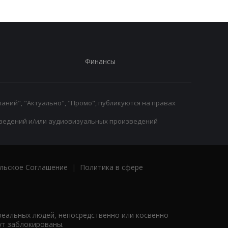
Финансы
аний", "Актуально", "Промо", публикуются на правах
ведений и/или аудиовизуальных произведений
льское Соглашение
|
Политика в сфере
реальных людей, непосредственно или косвенно
ут заблокированы.