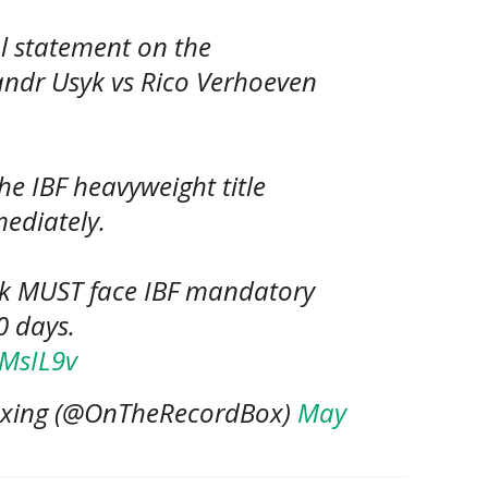
al statement on the
ndr Usyk vs Rico Verhoeven
he IBF heavyweight title
ediately.
k MUST face IBF mandatory
0 days.
kMsIL9v
oxing (@OnTheRecordBox)
May