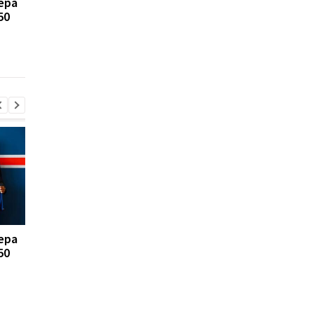
ера
FA отказывается
Реал Мадрид рискуе
50
поддерживать
потерять Родри:
президента ФИФА
Барселона вступает 
Инфантино: Утрата
игру
доверия
ера
FA отказывается
Реал Мадрид рискуе
50
поддерживать
потерять Родри:
президента ФИФА
Барселона вступает 
Инфантино: Утрата
игру
доверия