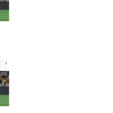
Винисиус Жуниор
ПСЖ приобрел винге
продлил контракт с
Манеса Аклиуша за 5
Реалом до 2032 года
миллионов евро
в
Винисиус Жуниор
ПСЖ приобрел винге