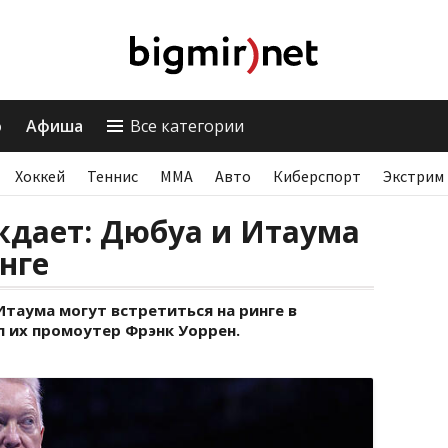
о
Афиша
Все категории
Хоккей
Теннис
ММА
Авто
Киберспорт
Экстрим
ждает: Дюбуа и Итаума
нге
таума могут встретиться на ринге в
 их промоутер Фрэнк Уоррен.