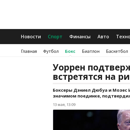
Новости
Спорт
Финансы
Авто
Техн
Главная
Футбол
Бокс
Биатлон
Баскетбол
Уоррен подтвер
встретятся на ри
Боксеры Дэниел Дюбуа и Мозес И
значимом поединке, подтвердил
13 мая, 13:09