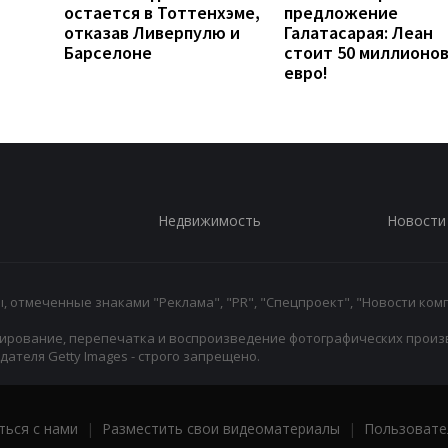
остается в Тоттенхэме,
предложение
отказав Ливерпулю и
Галатасарая: Леан
Барселоне
стоит 50 миллионо
евро!
Недвижимость
Новости
 отмеченные знаками "Реклама", "PR", "Спецпроект", "Новости комп
ирование, перепечатка и воспроизведение фотографических произ
ателя Getty Images - строго запрещено.
ться с нами
|
Разместить свои видеоматериалы
|
Пользовате