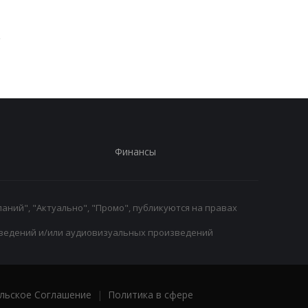
продлил контракт с
Манеса Аклиуша за 5
Реалом до 2032 года
миллионов евро
в
Финансы
аний", "Актуально", "Промо", публикуются на правах
ведений и/или аудиовизуальных произведений
льское Соглашение
|
Политика в сфере