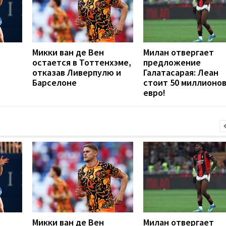
Микки ван де Вен
Милан отвергает
остается в Тоттенхэме,
предложение
отказав Ливерпулю и
Галатасарая: Леан
Барселоне
стоит 50 миллионо
евро!
Микки ван де Вен
Милан отвергает