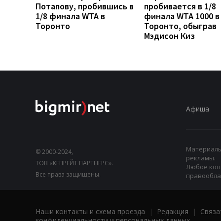
Потапову, пробившись в
пробивается в 1/8
1/8 финала WTA в
финала WTA 1000 в
Торонто
Торонто, обыграв
Мэдисон Киз
Афиша
Материалы,
© 2000-2024,
рекламы.
ТОВ «КЕПРЕЙТ ПАРТНЕРС».
Любое коп
Все права защищены.
правооблад
Наши контакты и схема проезда
|
Редакция
|
Связа
конфиденциальности и персональных данных