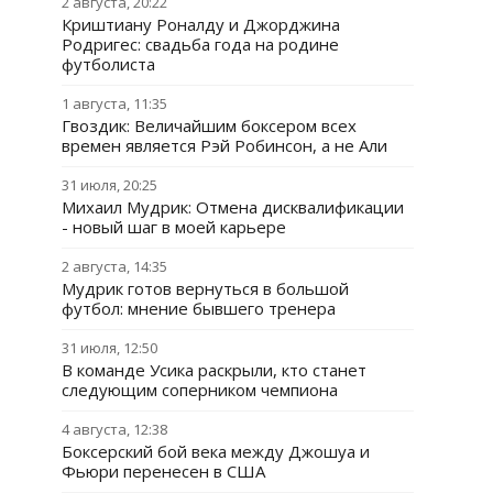
2 августа, 20:22
Криштиану Роналду и Джорджина
Родригес: свадьба года на родине
футболиста
1 августа, 11:35
Гвоздик: Величайшим боксером всех
времен является Рэй Робинсон, а не Али
31 июля, 20:25
Михаил Мудрик: Отмена дисквалификации
- новый шаг в моей карьере
2 августа, 14:35
Мудрик готов вернуться в большой
футбол: мнение бывшего тренера
31 июля, 12:50
В команде Усика раскрыли, кто станет
следующим соперником чемпиона
4 августа, 12:38
Боксерский бой века между Джошуа и
Фьюри перенесен в США