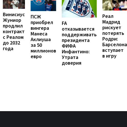
Винисиус
Реал
ПСЖ
Жуниор
Мадрид
приобрел
FA
продлил
рискует
вингера
отказывается
контракт
потерять
Манеса
поддерживать
с Реалом
Родри:
Аклиуша
президента
до 2032
Барселона
за 50
ФИФА
года
вступает
миллионов
Инфантино:
в игру
евро
Утрата
доверия