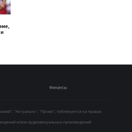
Милан отвергает
Винисиус Жуниор
эме,
предложение
продлил контракт с
 и
Галатасарая: Леан
Реалом до 2032 года
стоит 50 миллионов
евро!
Финансы
аний", "Актуально", "Промо", публикуются на правах
ведений и/или аудиовизуальных произведений