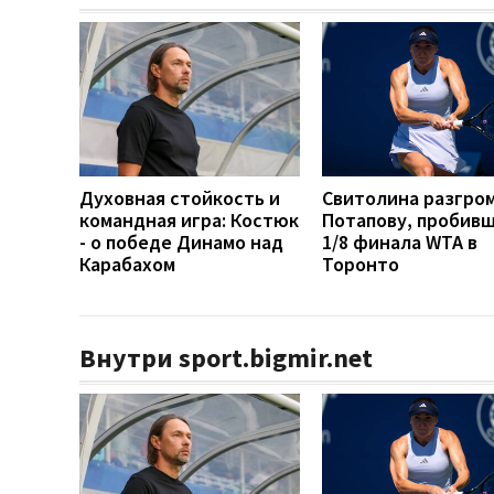
Духовная стойкость и
Свитолина разгро
командная игра: Костюк
Потапову, пробивш
- о победе Динамо над
1/8 финала WTA в
Карабахом
Торонто
Внутри sport.bigmir.net