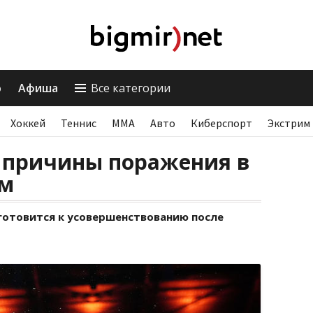
о
Афиша
Все категории
Хоккей
Теннис
ММА
Авто
Киберспорт
Экстрим
 причины поражения в
ом
 готовится к усовершенствованию после