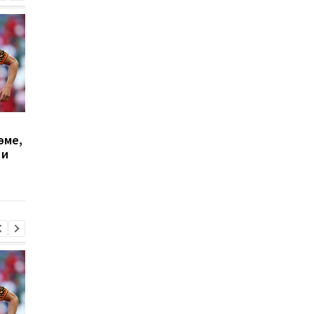
Милан отвергает
Винисиус Жуниор
эме,
предложение
продлил контракт с
 и
Галатасарая: Леан
Реалом до 2032 года
стоит 50 миллионов
евро!