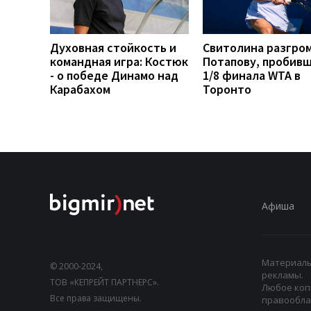
Духовная стойкость и
Свитолина разгро
командная игра: Костюк
Потапову, пробивш
- о победе Динамо над
1/8 финала WTA в
Карабахом
Торонто
Афиша
Материалы,
© 2000-2024,
рекламы.
ТОВ «КЕПРЕЙТ ПАРТНЕРС».
Любое коп
Все права защищены.
правооблад