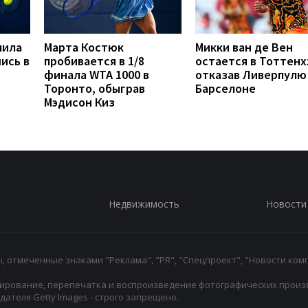
мила
Марта Костюк
Микки ван де Вен
ись в
пробивается в 1/8
остается в Тоттенх
финала WTA 1000 в
отказав Ливерпулю
Торонто, обыграв
Барселоне
Мэдисон Киз
Недвижимость
Новости
 отмеченные знаками "Реклама", "PR", "Спецпроект", "Новости комп
ирование, перепечатка и воспроизведение фотографических произ
ателя Getty Images - строго запрещено.