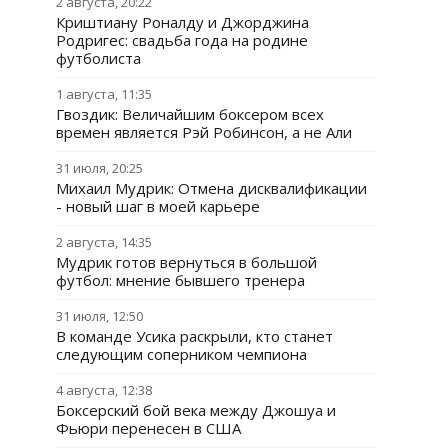
2 августа, 20:22
Криштиану Роналду и Джорджина
Родригес: свадьба года на родине
футболиста
1 августа, 11:35
Гвоздик: Величайшим боксером всех
времен является Рэй Робинсон, а не Али
31 июля, 20:25
Михаил Мудрик: Отмена дисквалификации
- новый шаг в моей карьере
2 августа, 14:35
Мудрик готов вернуться в большой
футбол: мнение бывшего тренера
31 июля, 12:50
В команде Усика раскрыли, кто станет
следующим соперником чемпиона
4 августа, 12:38
Боксерский бой века между Джошуа и
Фьюри перенесен в США