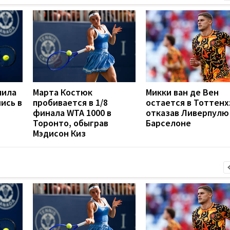
мила
Марта Костюк
Микки ван де Вен
ись в
пробивается в 1/8
остается в Тоттенх
финала WTA 1000 в
отказав Ливерпулю
Торонто, обыграв
Барселоне
Мэдисон Киз