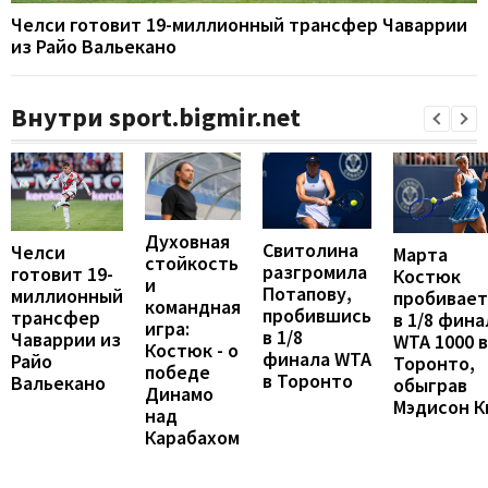
Челси готовит 19-миллионный трансфер Чаваррии
из Райо Вальекано
Внутри sport.bigmir.net
Духовная
Свитолина
Челси
Марта
стойкость
разгромила
готовит 19-
Костюк
и
Потапову,
миллионный
пробивает
командная
пробившись
трансфер
в 1/8 фина
игра:
в 1/8
Чаваррии из
WTA 1000 в
Костюк - о
финала WTA
Райо
Торонто,
победе
в Торонто
Вальекано
обыграв
Динамо
Мэдисон К
над
Карабахом