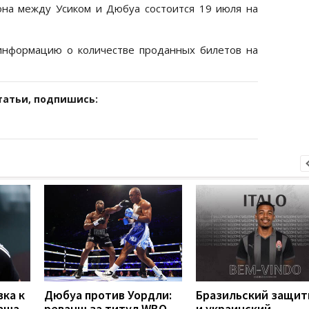
она между Усиком и Дюбуа состоится 19 июля на
информацию о количестве проданных билетов на
татьи, подпишись:
вка к
Дюбуа против Уордли:
Бразильский защит
наша
реванш за титул WBO
и украинский