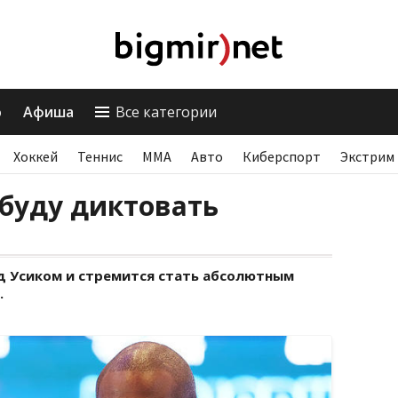
о
Афиша
Все категории
Хоккей
Теннис
ММА
Авто
Киберспорт
Экстрим
 буду диктовать
ад Усиком и стремится стать абсолютным
.