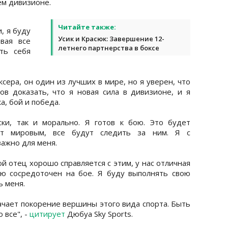
ем дивизионе.
Читайте также:
, я буду
Усик и Красюк: Завершение 12-
вая все
летнего партнерства в боксе
ть себя
сера, он один из лучших в мире, но я уверен, что
в доказать, что я новая сила в дивизионе, и я
а, бой и победа.
ки, так и морально. Я готов к бою. Это будет
ет мировым, все будут следить за ним. Я с
важно для меня.
 отец хорошо справляется с этим, у нас отличная
ью сосредоточен на бое. Я буду выполнять свою
ь меня.
начает покорение вершины этого вида спорта. Быть
 все", -
цитирует
Дюбуа Sky Sports.