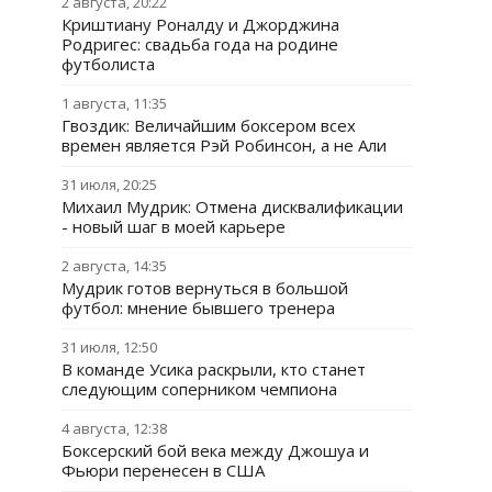
2 августа, 20:22
Криштиану Роналду и Джорджина
Родригес: свадьба года на родине
футболиста
1 августа, 11:35
Гвоздик: Величайшим боксером всех
времен является Рэй Робинсон, а не Али
31 июля, 20:25
Михаил Мудрик: Отмена дисквалификации
- новый шаг в моей карьере
2 августа, 14:35
Мудрик готов вернуться в большой
футбол: мнение бывшего тренера
31 июля, 12:50
В команде Усика раскрыли, кто станет
следующим соперником чемпиона
4 августа, 12:38
Боксерский бой века между Джошуа и
Фьюри перенесен в США