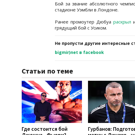
Бой за звание абсолютного чемпи
стадионе Уэмбли в Лондоне.
Ранее промоутер Дюбуа
раскрыл
грядущий бой с Усиком.
Не пропусти другие интересные с
bigmir)net в facebook
Статьи по теме
Где состоится бой
Гурбанов: Подгото
Джошуа - Фьюри?
матчу с Динамо - 