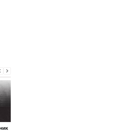
ник
Первый гол сезона:
Джозеф Паркер
радость Пономаренко
оправдан: кокаин в