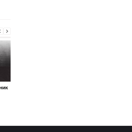
после победы над
организме боксера - 
Карабахом
за диетолога
ник
Первый гол сезона:
Джозеф Паркер
радость Пономаренко
оправдан: кокаин в
после победы над
организме боксера - 
Карабахом
за диетолога