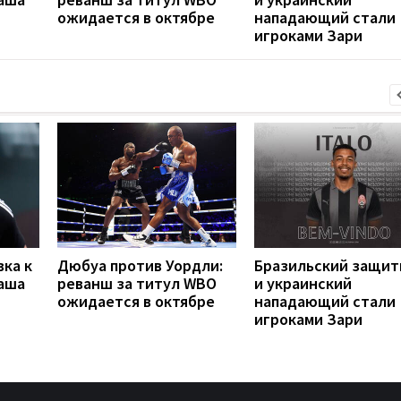
ожидается в октябре
нападающий стали
игроками Зари
вка к
Дюбуа против Уордли:
Бразильский защит
наша
реванш за титул WBO
и украинский
ожидается в октябре
нападающий стали
игроками Зари