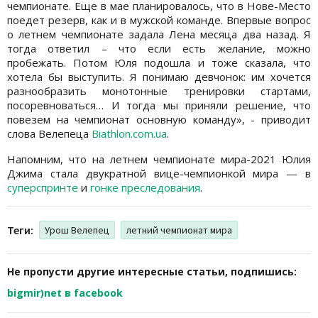
чемпионате. Еще в мае планировалось, что в Нове-Место
поедет резерв, как и в мужской команде. Впервые вопрос
о летнем чемпионате задала Лена месяца два назад. Я
тогда ответил – что если есть желание, можно
пробежать. Потом Юля подошла и тоже сказала, что
хотела бы выступить. Я понимаю девчонок: им хочется
разнообразить монотонные тренировки стартами,
посоревноваться… И тогда мы приняли решение, что
повезем на чемпионат основную команду», - приводит
слова Велепеца
Biathlon.com.ua
.
Напомним, что на летнем чемпионате мира-2021 Юлия
Джима стала двукратной вице-чемпионкой мира — в
суперспринте
и
гонке преследования
.
Теги:
Урош Велепец
летний чемпионат мира
Не пропусти другие интересные статьи, подпишись:
bigmir)net в facebook