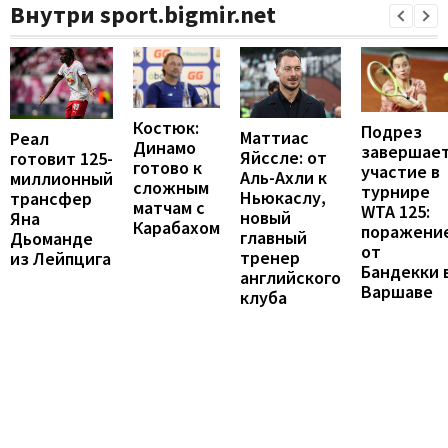
Внутри sport.bigmir.net
Костюк:
Подрез
Маттиас
Реал
Динамо
завершае
Яйссле: от
готовит 125-
готово к
участие в
Аль-Ахли к
миллионный
сложным
турнире
Ньюкаслу,
трансфер
матчам с
WTA 125:
новый
Яна
Карабахом
поражени
главный
Дьоманде
от
тренер
из Лейпцига
Бандекки 
английского
Варшаве
клуба