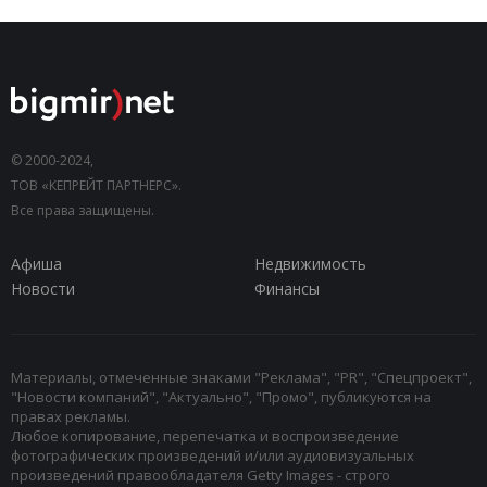
© 2000-2024,
ТОВ «КЕПРЕЙТ ПАРТНЕРС».
Все права защищены.
Афиша
Недвижимость
Новости
Финансы
Материалы, отмеченные знаками "Реклама", "PR", "Спецпроект",
"Новости компаний", "Актуально", "Промо", публикуются на
правах рекламы.
Любое копирование, перепечатка и воспроизведение
фотографических произведений и/или аудиовизуальных
произведений правообладателя Getty Images - строго