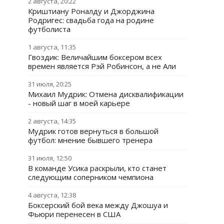
2 августа, 20:22
Криштиану Роналду и Джорджина
Родригес: свадьба года на родине
футболиста
1 августа, 11:35
Гвоздик: Величайшим боксером всех
времен является Рэй Робинсон, а не Али
31 июля, 20:25
Михаил Мудрик: Отмена дисквалификации
- новый шаг в моей карьере
2 августа, 14:35
Мудрик готов вернуться в большой
футбол: мнение бывшего тренера
31 июля, 12:50
В команде Усика раскрыли, кто станет
следующим соперником чемпиона
4 августа, 12:38
Боксерский бой века между Джошуа и
Фьюри перенесен в США