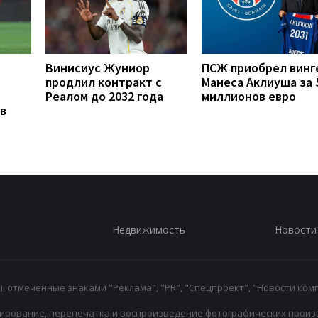
Винисиус Жуниор
ПСЖ приобрел винг
продлил контракт с
Манеса Аклиуша за 
Реалом до 2032 года
миллионов евро
в
Недвижимость
Новости
 отмеченные знаками "Реклама", "PR", "Спецпроект", "Новости комп
ирование, перепечатка и воспроизведение фотографических произ