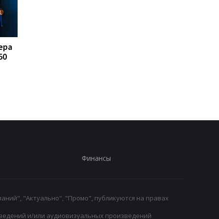
ера
FA отказывается
Реал Мадрид рискуе
50
поддерживать
потерять Родри:
президента ФИФА
Барселона вступает 
Инфантино: Утрата
игру
доверия
Финансы
аний", "Актуально", "Промо", публикуются на правах
ведений и/или аудиовизуальных произведений