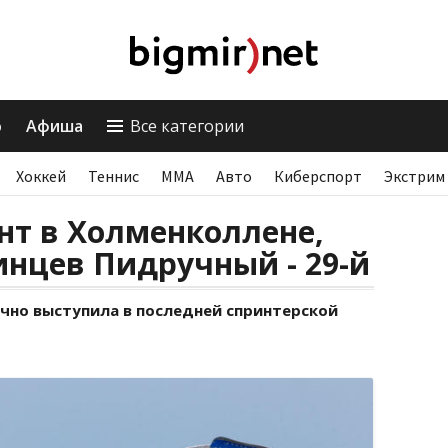
о
Афиша
Все категории
Хоккей
Теннис
ММА
Авто
Киберспорт
Экстрим
нт в Холменколлене,
нцев Пидручный - 29-й
чно выступила в последней спринтерской