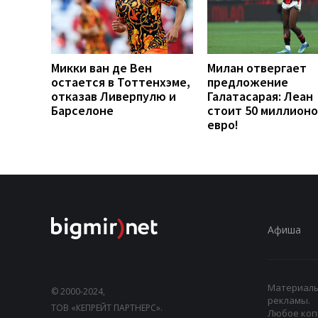
Микки ван де Вен
Милан отвергает
остается в Тоттенхэме,
предложение
отказав Ливерпулю и
Галатасарая: Леан
Барселоне
стоит 50 миллионо
евро!
Афиша
Материалы,
© 2000-2024,
рекламы.
ТОВ «КЕПРЕЙТ ПАРТНЕРС».
Любое коп