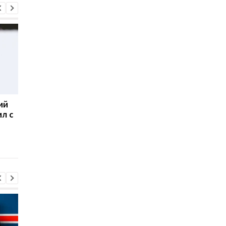
ий
Александра Меркушина
Уругвай, Аргентина,
л с
попала в ТОП-5
Парагвай и Чили
чемпионата мира по
подадут заявку на
летнему биатлону
проведение ЧМ-2030