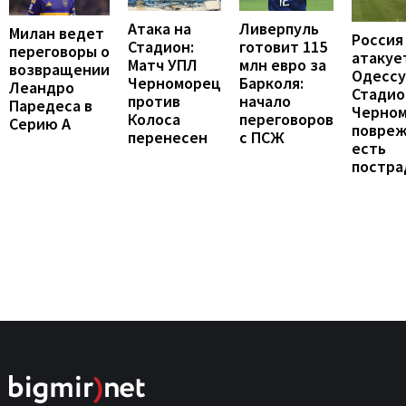
Атака на
Ливерпуль
Милан ведет
Россия
Стадион:
готовит 115
переговоры о
атакуе
Матч УПЛ
млн евро за
возвращении
Одессу
Черноморец
Барколя:
Леандро
Стадио
против
начало
Паредеса в
Черно
Колоса
переговоров
Серию А
повреж
перенесен
с ПСЖ
есть
постра