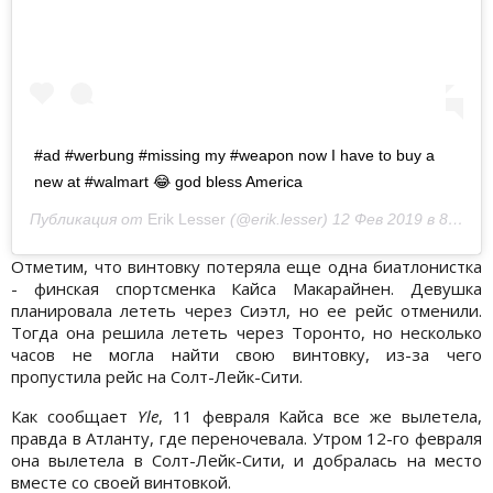
#ad #werbung #missing my #weapon now I have to buy a
new at #walmart 😂 god bless America
Публикация от
Erik Lesser
(@erik.lesser)
12 Фев 2019 в 8:46 PST
Отметим, что винтовку потеряла еще одна биатлонистка
- финская спортсменка Кайса Макарайнен. Девушка
планировала лететь через Сиэтл, но ее рейс отменили.
Тогда она решила лететь через Торонто, но несколько
часов не могла найти свою винтовку, из-за чего
пропустила рейс на Солт-Лейк-Сити.
Как сообщает
Yle
, 11 февраля Кайса все же вылетела,
правда в Атланту, где переночевала. Утром 12-го февраля
она вылетела в Солт-Лейк-Сити, и добралась на место
вместе со своей винтовкой.