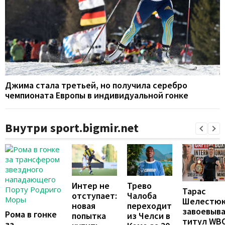
Джима стала третьей, но получила серебро
чемпионата Европы в индивидуальной гонке
Внутри sport.bigmir.net
Интер не
Трево
Тарас
отступает:
Чалоба
Шелестю
новая
переходит
завоевыв
Рома в гонке
попытка
из Челси в
титул WB
за