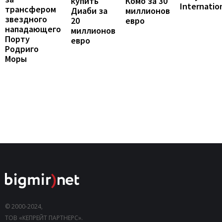
купить
Комо за 30
Internatio
трансфером
Диаби за
миллионов
звездного
20
евро
нападающего
миллионов
Порту
евро
Родриго
Моры
© 2000-2024,
ТОВ «КЕПРЕЙТ ПАРТНЕРС».