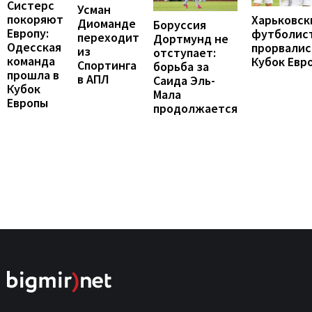
Систерс
Усман
покоряют
Харьковск
Диоманде
Боруссия
Европу:
футболис
переходит
Дортмунд не
Одесская
прорвалис
из
отступает:
команда
Кубок Евр
Спортинга
борьба за
прошла в
в АПЛ
Саида Эль-
Кубок
Мала
Европы
продолжается