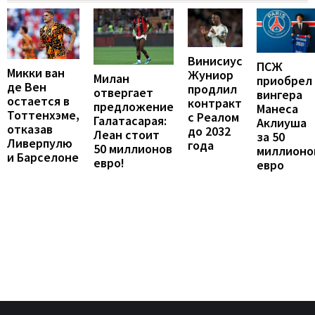
Винисиус
ПСЖ
Микки ван
Жуниор
Милан
приобрел
де Вен
продлил
отвергает
вингера
остается в
контракт
предложение
Манеса
Тоттенхэме,
с Реалом
Галатасарая:
Аклиуша
отказав
до 2032
Леан стоит
за 50
Ливерпулю
года
50 миллионов
миллионо
и Барселоне
евро!
евро