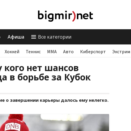
о
Афиша
Все категории
Хоккей
Теннис
ММА
Авто
Киберспорт
Экстрим
у кого нет шансов
а в борьбе за Кубок
е о завершении карьеры далось ему нелегко.