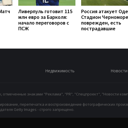
 Матч
Ливерпуль готовит 115
Россия атакует Оде
млн евро за Барколя:
Стадион Черномор
начало переговоров с
поврежден, есть
ПСЖ
пострадавшие
Недвижимость
Новости
 отмеченные знаками "Реклама", "PR", "Спецпроект", "Новости комп
ирование, перепечатка и воспроизведение фотографических произ
ателя Getty Images - строго запрещено.