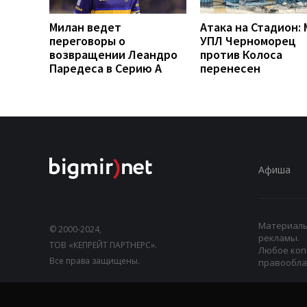
Милан ведет
Атака на Стадион:
переговоры о
УПЛ Черноморец
возвращении Леандро
против Колоса
Паредеса в Серию А
перенесен
Афиша
Материалы,
© 2000-2024,
рекламы.
ТОВ «КЕПРЕЙТ ПАРТНЕРС».
Любое коп
Все права защищены.
правооблад