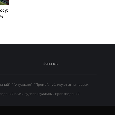
ссу:
Такехиро Томиясу: из
Барселона привлека
ец
Арсенала в Кристал
Родри: Трансферны
Пэлас
переход на 70
миллионов евро
Финансы
аний", "Актуально", "Промо", публикуются на правах
ведений и/или аудиовизуальных произведений