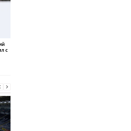
ий
Александра Меркушина
Пидручного отпусти
л с
попала в ТОП-5
из Национальной
чемпионата мира по
гвардии в сборную
летнему биатлону
Украины по биатлон