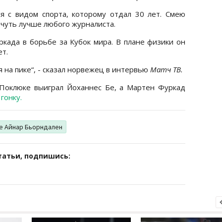
я с видом спорта, которому отдал 30 лет. Смею
 чуть лучше любого журналиста.
ркада в борьбе за Кубок мира. В плане физики он
ет.
 на пике“, - сказал норвежец в интервью
Матч ТВ.
 Поклюке выиграл Йоханнес Бе, а Мартен Фуркад
гонку.
е Айнар Бьорндален
татьи, подпишись: