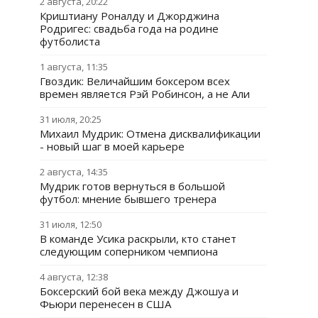
2 августа, 20:22
Криштиану Роналду и Джорджина
Родригес: свадьба года на родине
футболиста
1 августа, 11:35
Гвоздик: Величайшим боксером всех
времен является Рэй Робинсон, а не Али
31 июля, 20:25
Михаил Мудрик: Отмена дисквалификации
- новый шаг в моей карьере
2 августа, 14:35
Мудрик готов вернуться в большой
футбол: мнение бывшего тренера
31 июля, 12:50
В команде Усика раскрыли, кто станет
следующим соперником чемпиона
4 августа, 12:38
Боксерский бой века между Джошуа и
Фьюри перенесен в США