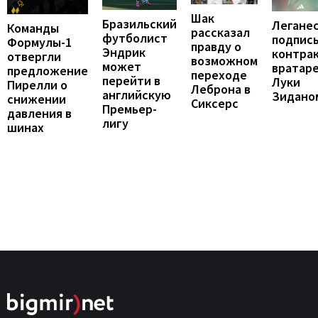
Шак
Бразильский
Легане
Команды
рассказал
футболист
подпис
Формулы-1
правду о
Эндрик
контрак
отвергли
возможном
может
вратар
предложение
переходе
перейти в
Луки
Пирелли о
Леброна в
английскую
Зидано
снижении
Сиксерс
Премьер-
давления в
лигу
шинах