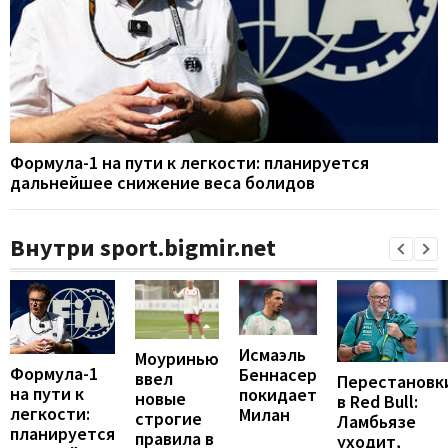
Формула-1 на пути к легкости: планируется
дальнейшее снижение веса болидов
Внутри sport.bigmir.net
Исмаэль
Моуринью
Формула-1
Беннасер
ввел
Перестановк
на пути к
покидает
новые
в Red Bull:
легкости:
Милан
строгие
Ламбьязе
планируется
правила в
уходит,