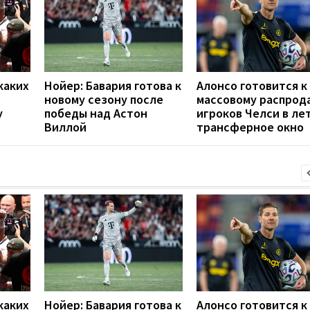
каких
Нойер: Бавария готова к
Алонсо готовится к
новому сезону после
массовому распрод
у
победы над Астон
игроков Челси в ле
Виллой
трансферное окно
каких
Нойер: Бавария готова к
Алонсо готовится к