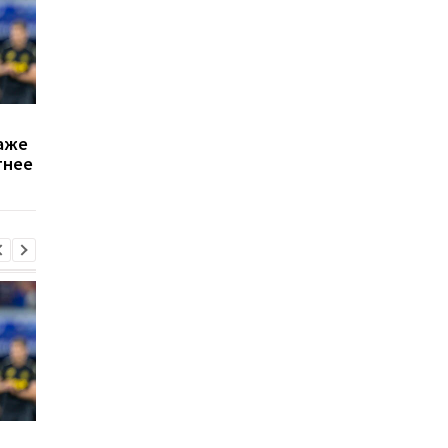
Атлетико готов отдать
Команды Формулы-1
аже
40 млн евро за
отвергли предложе
тнее
защитника Тоттенхэма
Пирелли о снижении
Ромеро
давления в шинах
Атлетико готов отдать
Команды Формулы-1