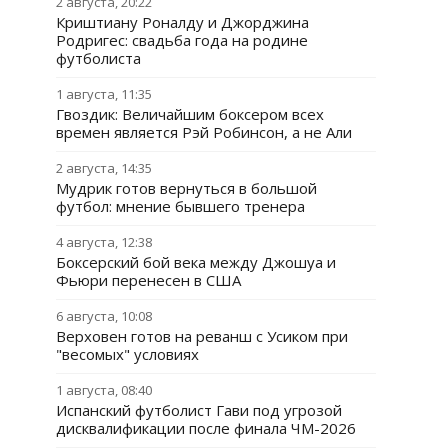
2 августа, 20:22
Криштиану Роналду и Джорджина
Родригес: свадьба года на родине
футболиста
1 августа, 11:35
Гвоздик: Величайшим боксером всех
времен является Рэй Робинсон, а не Али
2 августа, 14:35
Мудрик готов вернуться в большой
футбол: мнение бывшего тренера
4 августа, 12:38
Боксерский бой века между Джошуа и
Фьюри перенесен в США
6 августа, 10:08
Верховен готов на реванш с Усиком при
"весомых" условиях
1 августа, 08:40
Испанский футболист Гави под угрозой
дисквалификации после финала ЧМ-2026