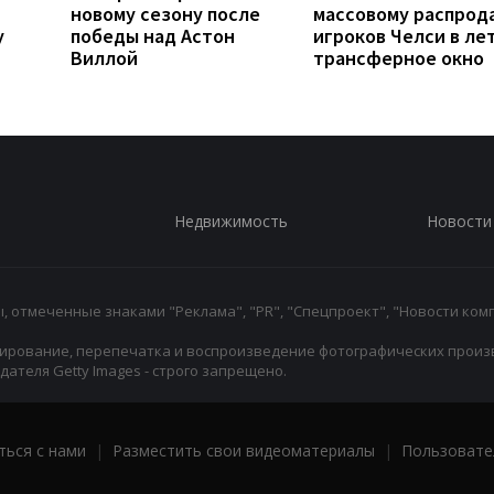
новому сезону после
массовому распрод
у
победы над Астон
игроков Челси в ле
Виллой
трансферное окно
Недвижимость
Новости
 отмеченные знаками "Реклама", "PR", "Спецпроект", "Новости комп
ирование, перепечатка и воспроизведение фотографических произ
ателя Getty Images - строго запрещено.
ться с нами
|
Разместить свои видеоматериалы
|
Пользовате