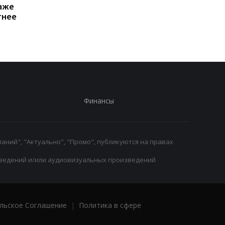
аже
40 млн евро за
отвергли предложе
тнее
защитника Тоттенхэма
Пирелли о снижении
Ромеро
давления в шинах
Финансы
аний", "Актуально", "Промо", публикуются на правах
ведений и/или аудиовизуальных произведений
льское Соглашение
|
Политика в сфере