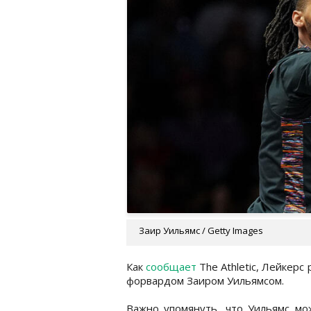
Заир Уильямс / Getty Images
Как
сообщает
The Athletic, Лейкерс
форвардом Заиром Уильямсом.
Важно упомянуть, что Уильямс мо