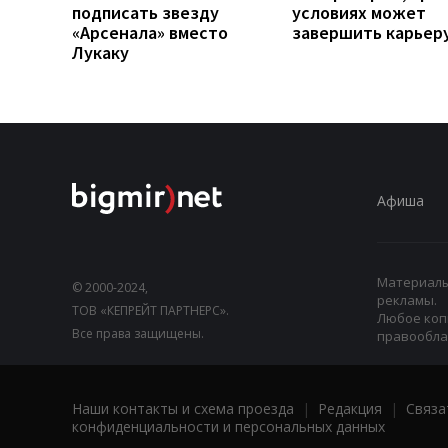
подписать звезду
условиях может
«Арсенала» вместо
завершить карьер
Лукаку
Афиша
Материалы,
© 2000-2024,
рекламы.
ТОВ «КЕПРЕЙТ ПАРТНЕРС».
Любое коп
Все права защищены.
правооблад
Наши контакты и схема проезда
|
Редакция
|
Связа
конфиденциальности и персональных данных