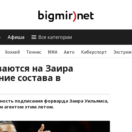
о
Афиша
Все категории
Хоккей
Теннис
ММА
Авто
Киберспорт
Экстрим
ваются на Заира
ние состава в
ность подписания форварда Заира Уильямса,
 агентом этим летом.