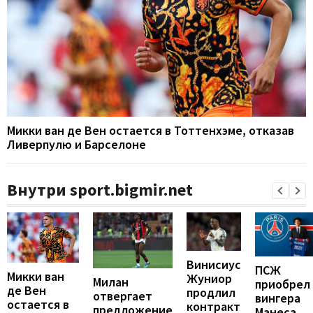
Микки ван де Вен остается в Тоттенхэме, отказав
Ливерпулю и Барселоне
Внутри sport.bigmir.net
Винисиус
ПСЖ
Микки ван
Жуниор
Милан
приобрел
де Вен
продлил
отвергает
вингера
остается в
контракт
предложение
Манеса