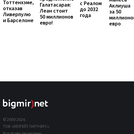
Тоттенхэме,
с Реалом
Галатасарая:
Аклиуша
отказав
до 2032
Леан стоит
за 50
Ливерпулю
года
50 миллионов
миллионо
и Барселоне
евро!
евро
© 2000-2024,
ТОВ «КЕПРЕЙТ ПАРТНЕРС».
Все права защищены.