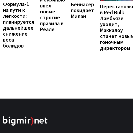
Формула-1
Беннасер
ввел
Перестановк
на пути к
покидает
новые
в Red Bull:
легкости:
Милан
строгие
Ламбьязе
планируется
правила в
уходит,
дальнейшее
Реале
Маккалоу
снижение
станет новы
веса
гоночным
болидов
директором