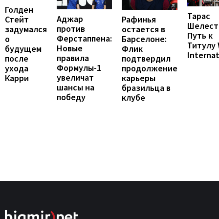
Голден
Тарас
Аджар
Рафинья
Стейт
Шелест
против
остается в
задумался
Путь к
Ферстаппена:
Барселоне:
о
Титулу
Новые
Флик
будущем
Internat
правила
подтвердил
после
Формулы-1
продолжение
ухода
увеличат
карьеры
Карри
шансы на
бразильца в
победу
клубе