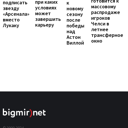
готовится к
при каких
подписать
к
массовому
условиях
звезду
новому
распродаже
может
«Арсенала»
сезону
игроков
завершить
вместо
после
Челси в
карьеру
Лукаку
победы
летнее
над
трансферное
Астон
окно
Виллой
© 2000-2024,