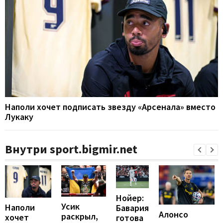
Наполи хочет подписать звезду «Арсенала» вместо
Лукаку
Внутри sport.bigmir.net
Нойер:
Усик
Наполи
Бавария
Алонсо
раскрыл,
хочет
готова