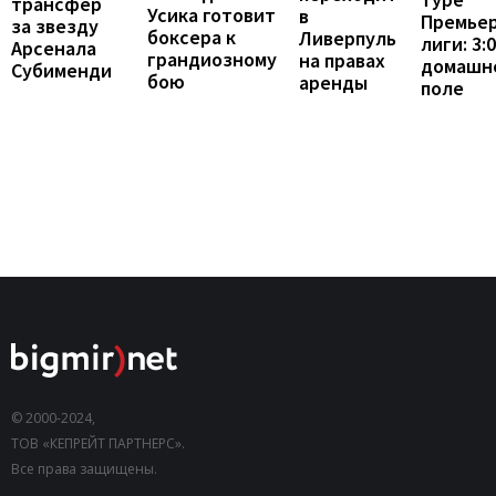
трансфер
Усика готовит
в
Премьер
за звезду
боксера к
Ливерпуль
лиги: 3:
Арсенала
грандиозному
на правах
домашн
Субименди
бою
аренды
поле
© 2000-2024,
ТОВ «КЕПРЕЙТ ПАРТНЕРС».
Все права защищены.