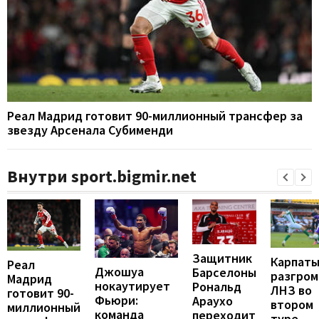
Реал Мадрид готовит 90-миллионный трансфер за
звезду Арсенала Субименди
Внутри sport.bigmir.net
Защитник
Карпат
Реал
Джошуа
Барселоны
разгром
Мадрид
нокаутирует
Рональд
ЛНЗ во
готовит 90-
Фьюри:
Араухо
втором
миллионный
команда
переходит
туре