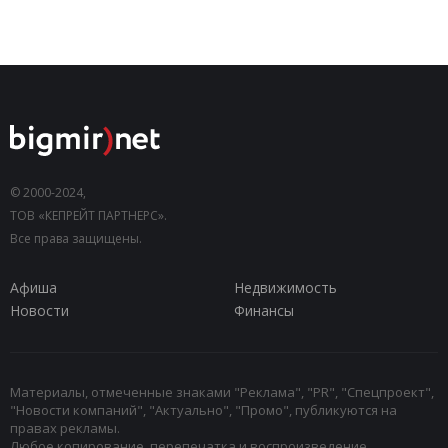
© 2000-2024,
ТОВ «КЕПРЕЙТ ПАРТНЕРС».
Все права защищены.
Афиша
Недвижимость
Новости
Финансы
Материалы, отмеченные знаками "Реклама", "PR", "Спецпроект",
"Новости компаний", "Актуально", "Промо", публикуются на
правах рекламы.
Любое копирование, перепечатка и воспроизведение