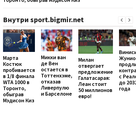
Внутри sport.bigmir.net
Винис
Микки ван
Марта
Жунио
Милан
де Вен
Костюк
продл
отвергает
остается в
пробивается
контр
предложение
Тоттенхэме,
в 1/8 финала
с Реал
Галатасарая:
отказав
WTA 1000 в
до 203
Леан стоит
Ливерпулю
Торонто,
года
50 миллионов
и Барселоне
обыграв
евро!
Мэдисон Киз