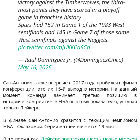
victory against the Timberwolves, the third-
most points they have scored in a playoff
game in franchise history.
Spurs had 152 in Game 1 of the 1983 West
semifinals and 145 in Game 7 of those same
West semifinals against the Nuggets.
pic.twitter.com/mJUKKCa6Cn
— Raul Dominguez Jr. (@DominguezCinco)
May 16, 2026
Сан-Антонио также впервые с 2017 года пробился в финал
конференции, это их 15-й выход в истории. На данный
момент команда занимает третью позицию в
историческом рейтинге НБА по этому показателю, уступая
только Лейкерс.
В финале Сан-Антонио сразится с текущим чемпионом
НБА - Оклахомой. Серия матчей начнется 19 мая.
В то время как,
Лейкерс привлекли шесть новых игроков