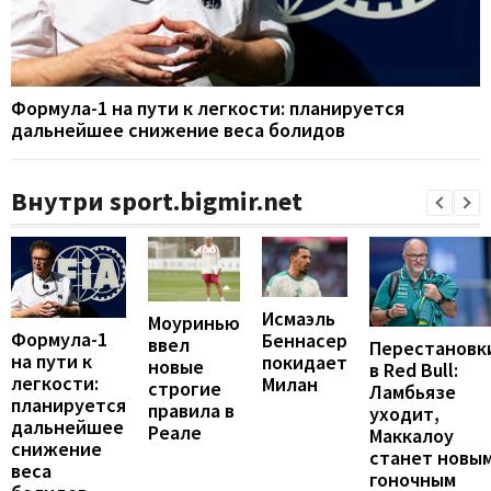
Формула-1 на пути к легкости: планируется
дальнейшее снижение веса болидов
Внутри sport.bigmir.net
Исмаэль
Моуринью
Формула-1
Беннасер
ввел
Перестановк
на пути к
покидает
новые
в Red Bull:
легкости:
Милан
строгие
Ламбьязе
планируется
правила в
уходит,
дальнейшее
Реале
Маккалоу
снижение
станет новы
веса
гоночным