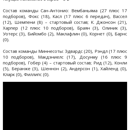
Состав команды Сан-Антонио: Вембаньяма (27 плюс 17
подборов), Фокс (18), Касл (17 плюс 6 передач), Вассел
(12), Шемпени (8) – стартовый состав; К. Джонсон (21),
Харпер (12 плюс 10 подборов), Браян (3), Олиник (3),
Уотерс (3), Бийомбо (2), Маклафлин (0), Корнет (0), Барнс
(0).
Состав команды Миннесоты: Эдвардс (20), Рэндл (17 плюс
10 подборов), Макдэниелс (17), Досунму (16 плюс 9
подборов), Гобер (4) – стартовый состав; Рид (12), Конли
(5), Беранже (3), Шеннон (2), Андерсон (1), Хайленд (0),
Кларк (0), Филлипс (0).