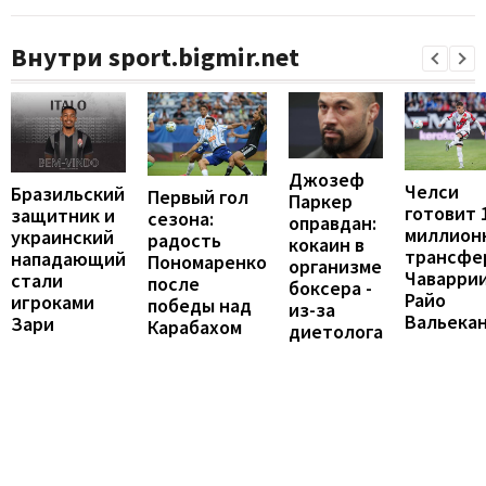
Внутри sport.bigmir.net
Джозеф
Челси
Бразильский
Первый гол
Паркер
готовит 
защитник и
сезона:
оправдан:
миллион
украинский
радость
кокаин в
трансфе
нападающий
Пономаренко
организме
Чаваррии
стали
после
боксера -
Райо
игроками
победы над
из-за
Вальека
Зари
Карабахом
диетолога