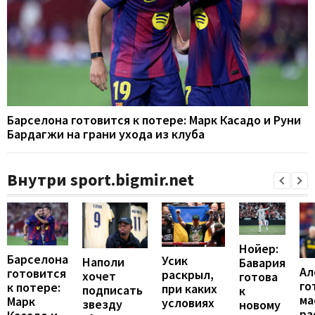
Барселона готовится к потере: Марк Касадо и Руни
Бардагжи на грани ухода из клуба
Внутри sport.bigmir.net
Нойер:
Барселона
Усик
Наполи
Бавария
Ал
готовится
раскрыл,
хочет
готова
го
к потере:
при каких
подписать
к
ма
Марк
условиях
звезду
новому
ра