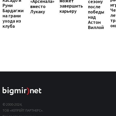
Касадо и
может
«Арсенала»
сезону
иг
Руни
завершить
вместо
после
Че
Бардагжи
карьеру
Лукаку
победы
ле
на грани
над
тр
ухода из
Астон
ок
клуба
Виллой
© 2000-2024,
ТОВ «КЕПРЕЙТ ПАРТНЕРС».