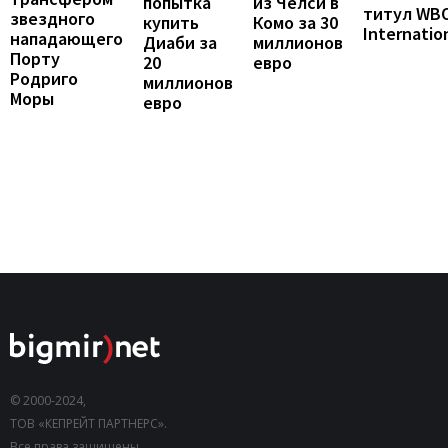
попытка
из Челси в
титул WB
звездного
купить
Комо за 30
Internatio
нападающего
Диаби за
миллионов
Порту
20
евро
Родриго
миллионов
Моры
евро
© 2000-2024,
ТОВ «КЕПРЕЙТ ПАРТНЕРС».
Все права защищены.