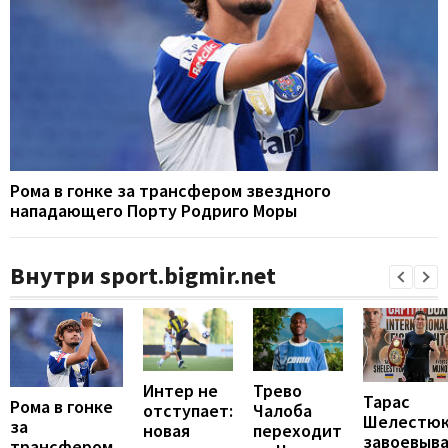
Рома в гонке за трансфером звездного
нападающего Порту Родриго Моры
Внутри sport.bigmir.net
Интер не
Трево
Тарас
Рома в гонке
отступает:
Чалоба
Шелестю
за
новая
переходит
завоевыв
трансфером