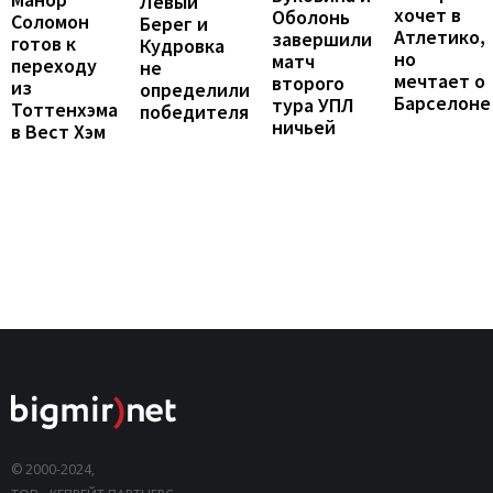
Левый
хочет в
Оболонь
Соломон
Берег и
Атлетико,
завершили
готов к
Кудровка
но
матч
переходу
не
мечтает о
второго
из
определили
Барселоне
тура УПЛ
Тоттенхэма
победителя
ничьей
в Вест Хэм
© 2000-2024,