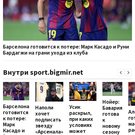
Барселона готовится к потере: Марк Касадо и Руни
Бардагжи на грани ухода из клуба
Внутри sport.bigmir.net
Нойер:
Барселона
Усик
Наполи
Бавария
Ал
готовится
раскрыл,
хочет
готова
го
к потере:
при каких
подписать
к
ма
Марк
условиях
звезду
новому
ра
Касадо и
может
«Арсенала»
сезону