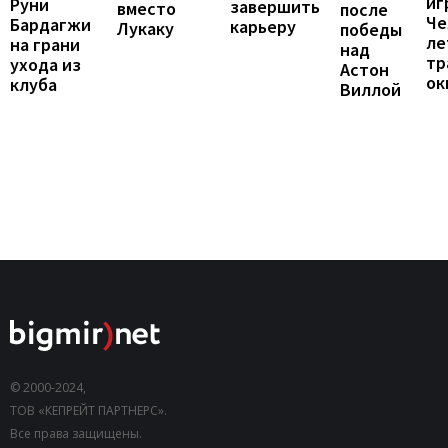
иг
Руни
завершить
вместо
после
Че
Бардагжи
карьеру
Лукаку
победы
ле
на грани
над
тр
ухода из
Астон
ок
клуба
Виллой
© 2000-2024,
ТОВ «КЕПРЕЙТ ПАРТНЕРС».
Все права защищены.