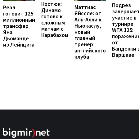
Костюк:
Подрез
Маттиас
Реал
Динамо
завершае
Яйссле: от
готовит 125-
готово к
участие в
Аль-Ахли к
миллионный
сложным
турнире
Ньюкаслу,
трансфер
матчам с
WTA 125:
новый
Яна
Карабахом
поражени
главный
Дьоманде
от
тренер
из Лейпцига
Бандекки 
английского
Варшаве
клуба