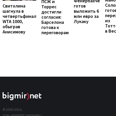
Фенербахче
ПСЖ и
Соло
готов
Свитолина
Торрес
гото
выложить 6
шагнула в
достигли
пере
млн евро за
четвертьфинал
согласия:
из
Лукаку
WTA 1000,
Барселона
Тотт
обыграв
готова к
в Ве
Анисимову
переговорам
© 2000-2024,
ТОВ «КЕПРЕЙТ ПАРТНЕРС».